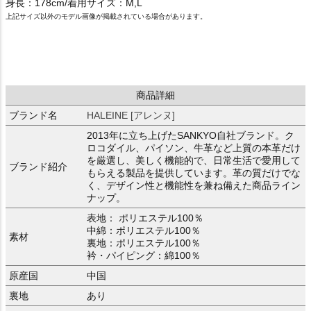
身長：178cm/着用サイズ：M,L
上記サイズ以外のモデル画像が掲載されている場合があります。
商品詳細
ブランド名
HALEINE [アレンヌ]
2013年に立ち上げたSANKYO自社ブランド。ク
ロコダイル、パイソン、牛革など上質の本革だけ
を厳選し、美しく機能的で、日常生活で愛用して
ブランド紹介
もらえる製品を提供しています。革の質だけでな
く、デザイン性と機能性を兼ね備えた商品ライン
ナップ。
表地： ポリエステル100％
中綿：ポリエステル100％
素材
裏地：ポリエステル100％
衿・パイピング：綿100％
原産国
中国
裏地
あり