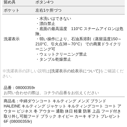
留め具
ボタン4つ
ポケット
左右1ケ所づつ
・水洗いはできない
・漂白禁止
・底面の最高温度 110°C スチームアイロンは危
険。
洗濯表示
・弱い操作により、石油系溶剤（蒸留温度150～
210°C、引火点38～70°C） での商業ドライクリ
ーニング可
・ウェットクリーニング禁止
・タンブル乾燥禁止
※洗濯表示の詳しい説明は
[洗濯表示の絵表示について]
をご確認くだ
さい。
品番：08000359r
お問い合わせの際は、コチラの品番をお伝えください
商品名：中綿ダウンコート キルティング メンズ ブランド
HALEINE キルティング ジャケット キルティングコート コート ア
ウター ビジネス 冬 アウター 通勤 休日 軽量 防寒 上品 フード付き
取り外し可能フード ブラック ネイビー カーキ ギフト プレゼント
6F (08000359r)