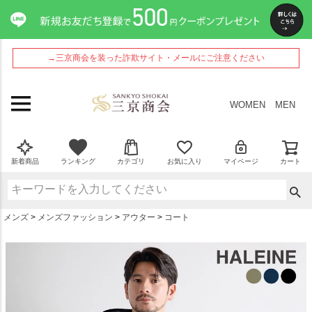
ペー
ジト
ップ
へ
→三京商会を装った詐欺サイト・メールにご注意ください
WOMEN
MEN
新着商品
ランキング
カテゴリ
お気に入り
マイページ
カート
メンズ
メンズファッション
アウター
コート