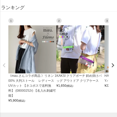
ランキング
1
2
3
《mau.さんコラボ商品 》リネン 1
KAKSI クリアポーチ 斜め掛けバ
HALEI
00% 大判ストール レディース
ッグ アウトドア クリアケース
Yバッグ 
UVカット 【ネコポスで送料無
¥
1,650
¥
22,000
(税込)
料】 (08000252r) 【名入れ刺繍可
能】
¥
5,900
(税込)