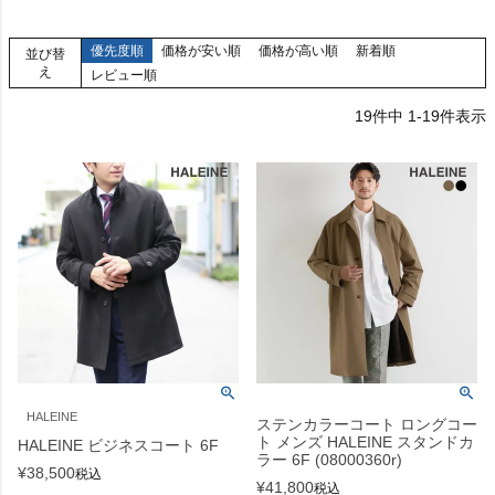
優先度順
価格が安い順
価格が高い順
新着順
並び替
え
レビュー順
19
件中
1
-
19
件表示
HALEINE
ステンカラーコート ロングコー
ト メンズ HALEINE スタンドカ
HALEINE ビジネスコート 6F
ラー 6F (08000360r)
¥
38,500
税込
¥
41,800
税込