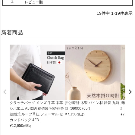
え
レビュー順
19
件中
1
-
19
件表示
新着商品
クラッチバッグ メンズ 牛革 本革
掛け時計 木製 パイン材 静音 丸時
掛け時計
シボ加工 A5収納 祝儀袋 冠婚葬祭
計 (09000765r)
計 (0900
結婚式 ループ革紐 フォーマル セ
¥
7,150
¥
7,150
(税込)
(
カンドバッグ 4FB
¥
12,650
(税込)