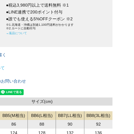
●税込3,980円以上で送料無料 ※1
●LINE連携で200ポイント付与
●誰でも使える5%OFFクーポン ※2
※1.北海道・沖縄は別途1,100円送料がかかります
※2.カートに自動付与
→返品について
書く
いて
のお問い合わせ
サイズ(cm)
BB5(M相当)
BB6(L相当)
BB7(LL相当)
BB8(3L相当)
86
88
90
92
124
128
132
136