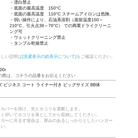
・漂白禁止
・底面の最高温度 150°C
・底面の最高温度 110°C スチームアイロンは危険。
・弱い操作により、石油系溶剤（蒸留温度150～
210°C、引火点38～70°C） での商業ドライクリーニ
ング可
・ウェットクリーニング禁止
・タンブル乾燥禁止
詳しい説明は
[洗濯表示の絵表示について]
をご確認ください。
00r
の際は、コチラの品番をお伝えください
 ビジネス コート ライナー付き ビッグサイズ BB体
るカバーを掛け、光とホコリを遮断します。
軽く叩いてホコリを落としてから収納してください。
ンガーに吊るす場合は、厚みのあるしっかりとしたハンガー
さい。