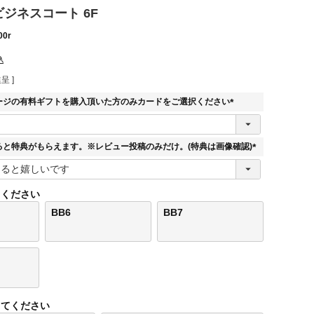
 ビジネスコート 6F
00r
込
呈 ]
ージの有料ギフトを購入頂いた方のみカードをご選択ください
(
必
須
ると特典がもらえます。※レビュー投稿のみだけ。(特典は画像確認)
)
(
必
須
てください
)
BB6
BB7
してください