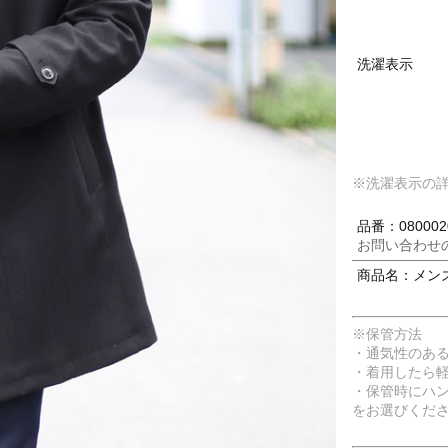
洗濯表示
※洗濯表示の
品番：080002
お問い合わせ
商品名：メンズ
※保管方法
・通気性のあ
・着用したら
・保管時にハ
をお選びくだ