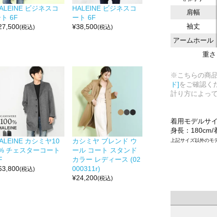
ALEINE ビジネスコ
HALEINE ビジネスコ
肩幅
ト 6F
ート 6F
袖丈
27,500
¥
38,500
(税込)
(税込)
アームホール
重さ
※こちらの商
ド]
をご確認く
計り方によっ
着用モデルサ
身長：180cm
ALEINE カシミヤ10
カシミヤ ブレンド ウ
上記サイズ以外のモ
0% チェスターコート
ール コート スタンド
F
カラー レディース (02
63,800
000311r)
(税込)
¥
24,200
(税込)