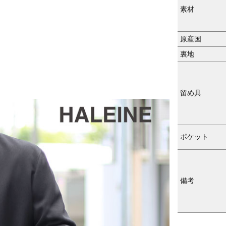
素材
原産国
裏地
留め具
ポケット
備考