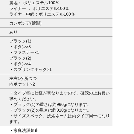
裏地： ポリエステル100％
ライナー ： ポリエステル100％
ライナー中綿：ポリエステル100％
カンボジア(縫製)
あり
ブラック(1)
・ボタン×5
・ファスナー×1
ブラック(2)
・ボタン×4
・スプリングホック×1
左右1ケ所づつ
内ポケット×2
・タイプ毎に仕様が異なりますので、確認の上お買い
求めください。
・ブラック(1)の重さは約960gになります。
・ブラック(2)の重さは約910gになります。
・サイズスペック、洗濯ネームは両タイプ同一になり
ます。
・家庭洗濯禁止