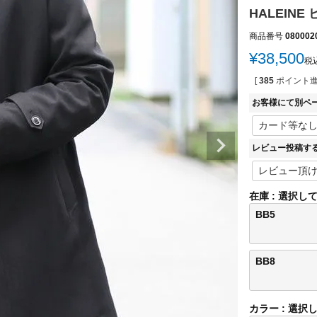
HALEINE
商品番号
080002
¥
38,500
税
[
385
ポイント進
お客様にて別ペ
レビュー投稿す
在庫
選択し
BB5
BB8
カラー
選択