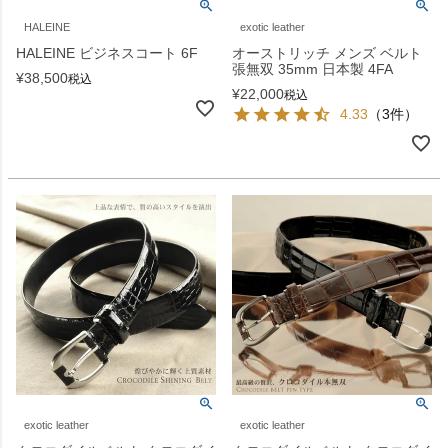
HALEINE
exotic leather
HALEINE ビジネスコート 6F
オーストリッチ メンズ ベルト
張無双 35mm 日本製 4FA
¥
38,500
税込
¥
22,000
税込
4.33
（3件）
exotic leather
exotic leather