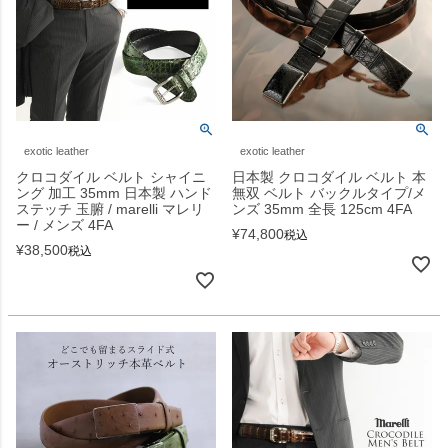
exotic leather
exotic leather
クロコダイル ベルト シャイニ
日本製 クロコダイル ベルト 本
ング 加工 35mm 日本製 ハンド
無双 ベルト バックルタイプ/メ
ステッチ 玉腑 / marelli マレリ
ンズ 35mm 全長 125cm 4FA
ー / メンズ 4FA
¥
74,800
税込
¥
38,500
税込