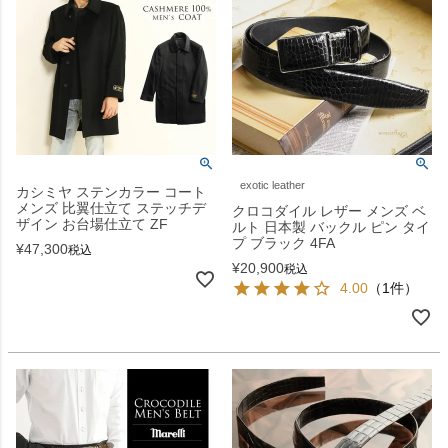
exotic leather
カシミヤ ステンカラー コート
メンズ 比翼仕立て ステッチデ
クロコダイル レザー メンズ ベ
ザイン お台場仕立て ZF
ルト 日本製 バックル ピン タイ
プ ブラック 4FA
¥
47,300
税込
¥
20,900
税込
4.00
（1件）