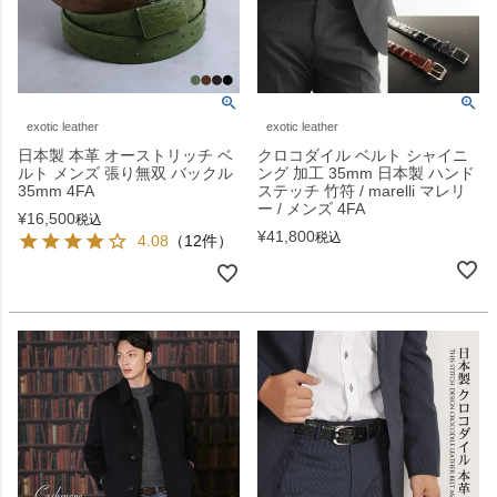
exotic leather
exotic leather
日本製 本革 オーストリッチ ベ
クロコダイル ベルト シャイニ
ルト メンズ 張り無双 バックル
ング 加工 35mm 日本製 ハンド
35mm 4FA
ステッチ 竹符 / marelli マレリ
ー / メンズ 4FA
¥
16,500
税込
¥
41,800
税込
4.08
（12件）