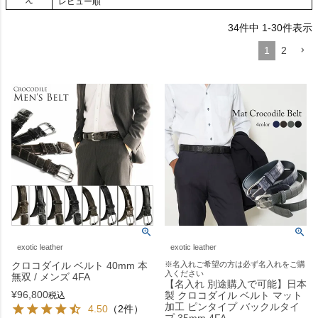
レビュー順
34
件中
1
-
30
件表示
1
2
exotic leather
exotic leather
クロコダイル ベルト 40mm 本
※名入れご希望の方は必ず名入れをご購
入ください
無双 / メンズ 4FA
【名入れ 別途購入で可能】日本
¥
96,800
製 クロコダイル ベルト マット
税込
加工 ピンタイプ バックルタイ
4.50
（2件）
プ 35mm 4FA