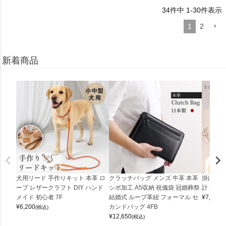
34
件中
1
-
30
件表示
1
2
新着商品
犬用リード 手作りキット 本革 ロ
クラッチバッグ メンズ 牛革 本革
掛け時計
ープ レザークラフト DIY ハンド
シボ加工 A5収納 祝儀袋 冠婚葬祭
計 (0900
メイド 初心者 7F
結婚式 ループ革紐 フォーマル セ
¥
7,150
(
¥
6,200
カンドバッグ 4FB
(税込)
¥
12,650
(税込)