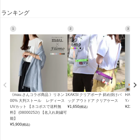
ランキング
1
2
3
《mau.さんコラボ商品 》リネン 1
KAKSI クリアポーチ 斜め掛けバ
HALEI
00% 大判ストール レディース
ッグ アウトドア クリアケース
Yバッグ 
UVカット 【ネコポスで送料無
¥
1,650
¥
22,000
(税込)
料】 (08000252r) 【名入れ刺繍可
能】
¥
5,900
(税込)