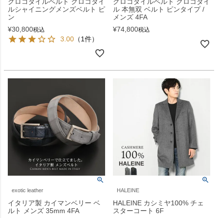
クロコダイルベルト クロコダイ
クロコダイルベルト クロコダイ
ルシャイニングメンズベルト ピ
ル 本無双 ベルト ピンタイプ /
ン
メンズ 4FA
¥
30,800
¥
74,800
税込
税込
3.00
（1件）
exotic leather
HALEINE
イタリア製 カイマンベリー ベ
HALEINE カシミヤ100% チェ
ルト メンズ 35mm 4FA
スターコート 6F