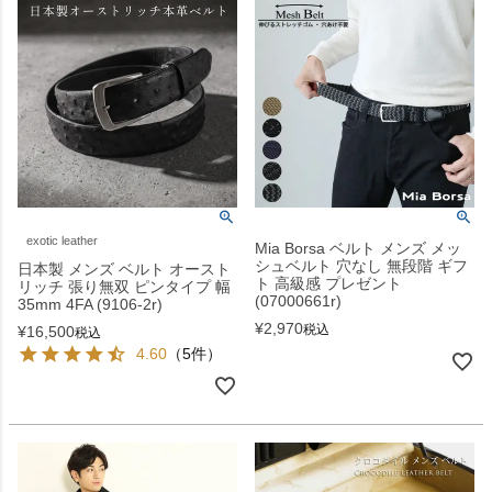
exotic leather
Mia Borsa ベルト メンズ メッ
シュベルト 穴なし 無段階 ギフ
日本製 メンズ ベルト オースト
ト 高級感 プレゼント
リッチ 張り無双 ピンタイプ 幅
(07000661r)
35mm 4FA (9106-2r)
¥
2,970
税込
¥
16,500
税込
4.60
（5件）