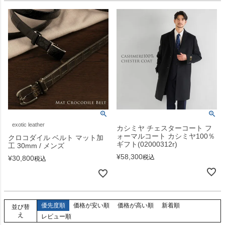
exotic leather
カシミヤ チェスターコート フ
ォーマルコート カシミヤ100％
クロコダイル ベルト マット加
ギフト(02000312r)
工 30mm / メンズ
¥
58,300
税込
¥
30,800
税込
優先度順
価格が安い順
価格が高い順
新着順
並び替
え
レビュー順