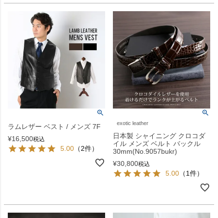
exotic leather
ラムレザー ベスト / メンズ 7F
日本製 シャイニング クロコダ
¥
16,500
税込
イル メンズ ベルト バックル
5.00
（2件）
30mm(No.9057bukr)
¥
30,800
税込
5.00
（1件）