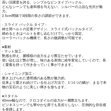
高い活躍度を誇る、シンプルなピンタイプバックル。
どんなシーンでも違和感を与えない、シルバーの上品な光沢が魅
力。
2.5cm間隔で3段階の長さの調節ができます。
- スライド バックル タイプ -
紳士用ベルトの定番デザイン、スライド式バックルタイプ。
締めるときはベルトを差し込むだけでしっかり固定。
ローラーバックル機構で、長さの微調整が可能です。
●素材
- マット加工 -
艶感を抑え、腑模様の迫力をより際立たせています。
使い込むほど艶が増し、味のある表情に経年変化していくので、長
く愛着を持って付き合っていく事ができます。
- シャイニング加工 -
磨き上げられた透明感のある艶が魅力的。
従来より愛され続けている仕上げ方法で、1つ1つの鱗が、まるで本
物の宝石のように美しい輝きを放ちます。
●スタイル
40mm幅なので、クロコダイルの迫力が一層際立ちます。
ビジネスシーンでも華やかな席でも見劣りしない、圧倒的な存在感
を発揮します。