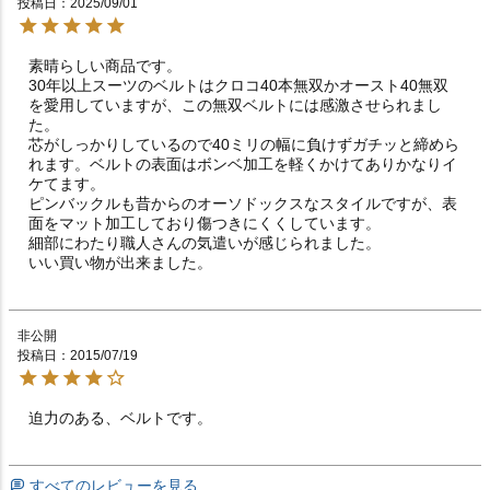
投稿日
2025/09/01
素晴らしい商品です。

30年以上スーツのベルトはクロコ40本無双かオースト40無双
を愛用していますが、この無双ベルトには感激させられまし
た。

芯がしっかりしているので40ミリの幅に負けずガチッと締めら
れます。ベルトの表面はボンベ加工を軽くかけてありかなりイ
ケてます。

ピンバックルも昔からのオーソドックスなスタイルですが、表
面をマット加工しており傷つきにくくしています。

細部にわたり職人さんの気遣いが感じられました。

いい買い物が出来ました。
非公開
投稿日
2015/07/19
迫力のある、ベルトです。　　　　　　　　　　　　　
すべてのレビューを見る