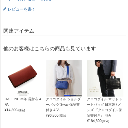
レビューを書く
関連アイテム
他のお客様はこちらの商品も見ています
HALEINE 牛革 長財布 4
クロコダイル ショルダ
クロコダイル マット ト
FA
ーバッグ 3way 保証書
ートバッグ 日本製 / メ
¥
14,300
付き 4FA
ンズ 『クロコダイル保
(税込)
¥
96,800
証書付き』 4FA
(税込)
¥
184,800
(税込)