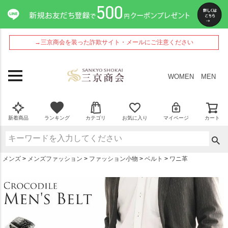
ペー
ジト
ップ
へ
→三京商会を装った詐欺サイト・メールにご注意ください
WOMEN
MEN
新着商品
ランキング
カテゴリ
お気に入り
マイページ
カート
メンズ
メンズファッション
ファッション小物
ベルト
ワニ革