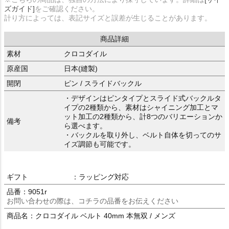
ズガイド]
をご確認ください。
計り方によっては、表記サイズと誤差が生じることがあります。
商品詳細
素材
クロコダイル
原産国
日本(縫製)
開閉
ピン / スライドバックル
・デザインはピンタイプとスライド式バックルタ
イプの2種類から、素材はシャイニング加工とマ
ット加工の2種類から、計8つのバリエーションか
備考
ら選べます。
・バックルを取り外し、ベルト自体を切ってのサ
イズ調節も可能です。
ギフト
：ラッピング対応
品番：9051r
お問い合わせの際は、コチラの品番をお伝えください
商品名：クロコダイル ベルト 40mm 本無双 / メンズ