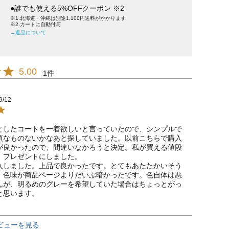
●誰でも使える5%OFFクーポン ※2
※1.北海道・沖縄は別途1,100円送料がかかります
※2.カートに自動付与
→返品について
5.00
1
9/12
としたコートを一着欲しいと言っていたので、シンプルで
頃なものないかなあと探していました。以前こちらで購入
が良かったので、間違いなかろうと決定。私が買える値段
、プレゼントにしました。

入しました。上品で良かったです。とてもあたたかいそう
、色味が商品ページよりだいぶ暗かったです。色自体は悪
んが、明るめのグレーを希望していた場合はちょっとがっ
と思います。
ビューを見る