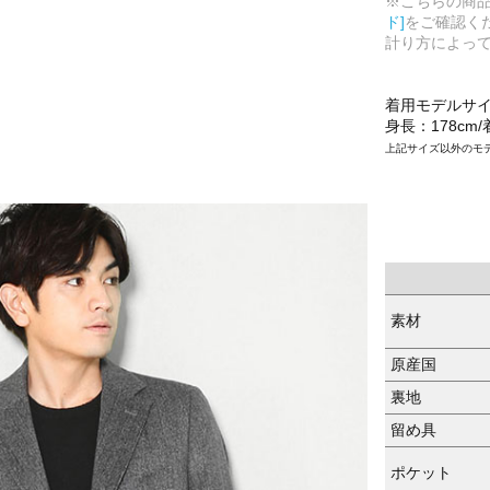
※こちらの商
ド]
をご確認く
計り方によっ
着用モデルサ
身長：178cm
上記サイズ以外のモ
素材
原産国
裏地
留め具
ポケット