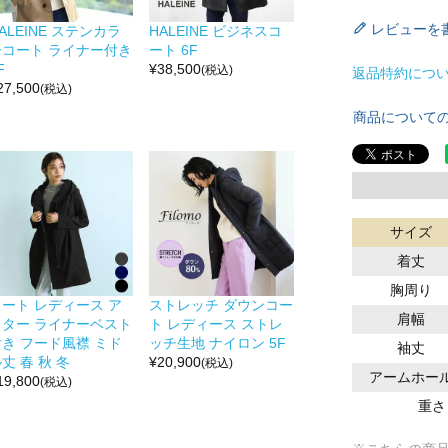
レビューを
ALEINE ステンカラ
HALEINE ビジネスコ
ーコート ライナー付き
ート 6F
F
¥
38,500
(税込)
返品特約につ
27,500
(税込)
商品について
サイズ
着丈
胸周り
コート レディース ア
ストレッチ ダウンコー
肩幅
ウター ライナーベスト
ト レディース ストレ
付き フード風襟 ミド
ッチ生地 ナイロン 5F
袖丈
丈 春 秋 冬
¥
20,900
(税込)
アームホー
19,800
(税込)
重さ