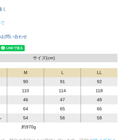
書く
いて
のお問い合わせ
サイズ(cm)
M
L
LL
90
91
92
110
114
118
46
47
48
64
65
66
ル
54
56
58
約970g