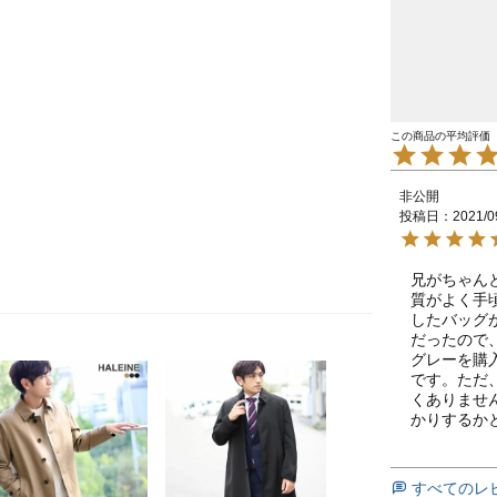
非公開
投稿日
2021/0
兄がちゃん
質がよく手
したバッグ
だったので
グレーを購
です。ただ
くありませ
かりするか
すべてのレ