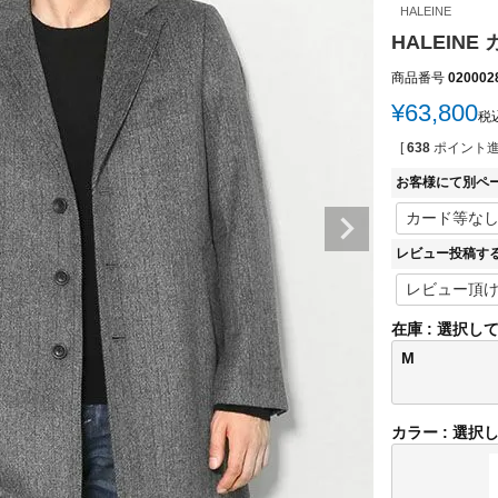
HALEINE
HALEINE
商品番号
020002
¥
63,800
税
[
638
ポイント進
お客様にて別ペ
レビュー投稿す
在庫
選択し
M
カラー
選択