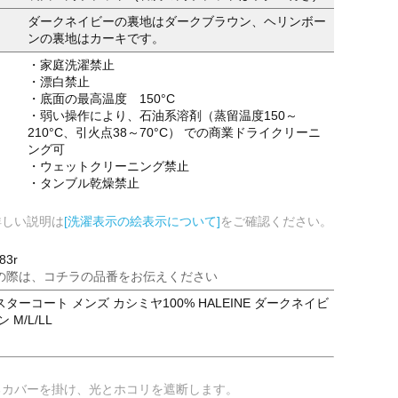
ダークネイビーの裏地はダークブラウン、ヘリンボー
ンの裏地はカーキです。
・家庭洗濯禁止
・漂白禁止
・底面の最高温度 150°C
・弱い操作により、石油系溶剤（蒸留温度150～
210°C、引火点38～70°C） での商業ドライクリーニ
ング可
・ウェットクリーニング禁止
・タンブル乾燥禁止
詳しい説明は
[洗濯表示の絵表示について]
をご確認ください。
83r
の際は、コチラの品番をお伝えください
ターコート メンズ カシミヤ100% HALEINE ダークネイビ
M/L/LL
るカバーを掛け、光とホコリを遮断します。