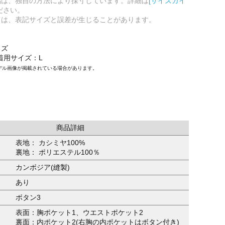
品は、独自の方法により採寸しています。詳細は
[サイズガイ
ださい。
ては、表記サイズと誤差が生じることがあります。
イズ
/着用サイズ：L
デル画像が掲載されている場合があります。
商品詳細
表地： カシミヤ100%
裏地： ポリエステル100％
カンボジア(縫製)
あり
ボタン3
表面：胸ポケット1、ウエストポケット2
裏面：内ポケット2(右胸の内ポケットはボタン付き)