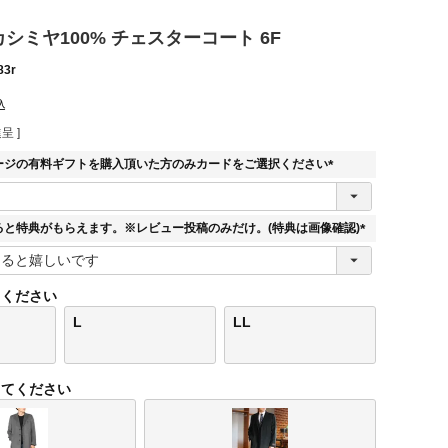
 カシミヤ100% チェスターコート 6F
83r
込
呈 ]
ージの有料ギフトを購入頂いた方のみカードをご選択ください
(
必
須
ると特典がもらえます。※レビュー投稿のみだけ。(特典は画像確認)
)
(
必
須
てください
)
L
LL
してください