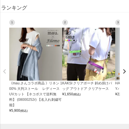
ランキング
1
2
3
《mau.さんコラボ商品 》リネン 1
KAKSI クリアポーチ 斜め掛けバ
HALEI
00% 大判ストール レディース
ッグ アウトドア クリアケース
Yバッグ 
UVカット 【ネコポスで送料無
¥
1,650
¥
22,000
(税込)
料】 (08000252r) 【名入れ刺繍可
能】
¥
5,900
(税込)