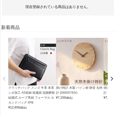
現在登録されている商品はありません。
新着商品
クラッチバッグ メンズ 牛革 本革
掛け時計 木製 パイン材 静音 丸時
掛け時計
シボ加工 A5収納 祝儀袋 冠婚葬祭
計 (09000765r)
計 (0900
結婚式 ループ革紐 フォーマル セ
¥
7,150
¥
7,150
(税込)
(
カンドバッグ 4FB
¥
12,650
(税込)