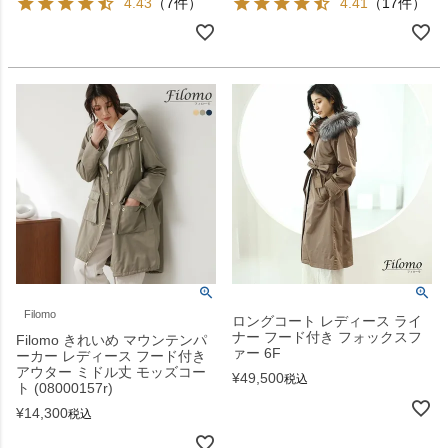
4.43
（7件）
4.41
（17件）
Filomo
ロングコート レディース ライ
ナー フード付き フォックスフ
Filomo きれいめ マウンテンパ
ァー 6F
ーカー レディース フード付き
アウター ミドル丈 モッズコー
¥
49,500
税込
ト (08000157r)
¥
14,300
税込