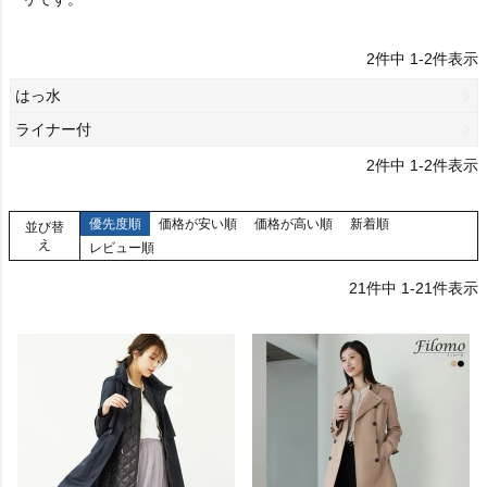
2
件中
1
-
2
件表示
はっ水
ライナー付
2
件中
1
-
2
件表示
優先度順
価格が安い順
価格が高い順
新着順
並び替
え
レビュー順
21
件中
1
-
21
件表示