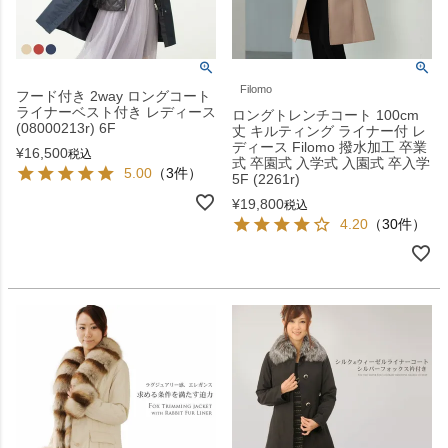
Filomo
フード付き 2way ロングコート
ライナーベスト付き レディース
ロングトレンチコート 100cm
(08000213r) 6F
丈 キルティング ライナー付 レ
ディース Filomo 撥水加工 卒業
¥
16,500
税込
式 卒園式 入学式 入園式 卒入学
5.00
（3件）
5F (2261r)
¥
19,800
税込
4.20
（30件）