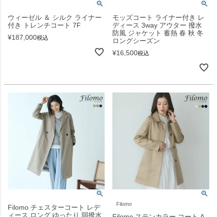
ウィーゼル ＆ シルク ライナー
モッズコート ライナー付き レ
付き トレンチコート 7F
ディース 3way アウター 撥水
防風 ジャケット 蓄熱 春 秋 冬
¥
187,000
税込
ロングシーズン
¥
16,500
税込
Filomo
Filomo チェスターコート レデ
ィース ロング ゆったり 弱撥水
Filomo ステンカラー コート A