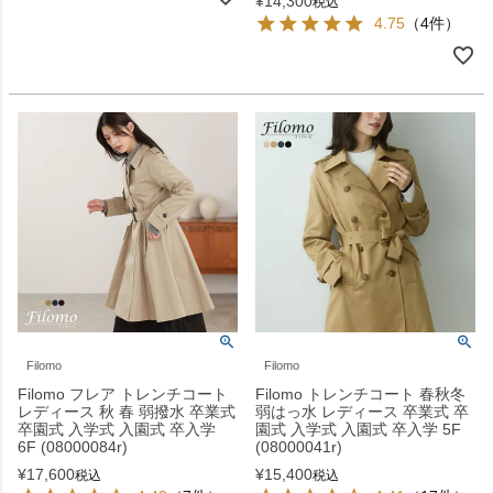
¥
14,300
税込
4.75
（4件）
Filomo
Filomo
Filomo フレア トレンチコート
Filomo トレンチコート 春秋冬
レディース 秋 春 弱撥水 卒業式
弱はっ水 レディース 卒業式 卒
卒園式 入学式 入園式 卒入学
園式 入学式 入園式 卒入学 5F
6F (08000084r)
(08000041r)
¥
17,600
¥
15,400
税込
税込