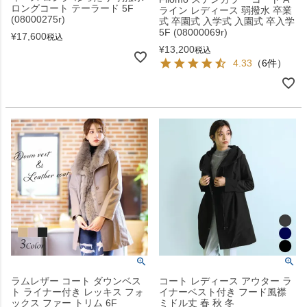
ロングコート テーラード 5F
ライン レディース 弱撥水 卒業
(08000275r)
式 卒園式 入学式 入園式 卒入学
5F (08000069r)
¥
17,600
税込
¥
13,200
税込
4.33
（6件）
ラムレザー コート ダウンベス
コート レディース アウター ラ
ト ライナー付き レッキス フォ
イナーベスト付き フード風襟
ックス ファー トリム 6F
ミドル丈 春 秋 冬