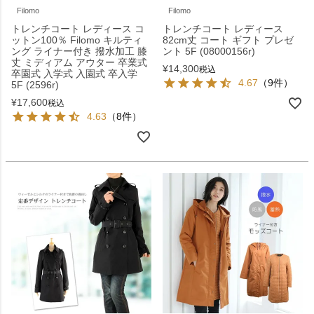
Filomo
Filomo
トレンチコート レディース コ
トレンチコート レディース
ットン100％ Filomo キルティ
82cm丈 コート ギフト プレゼ
ング ライナー付き 撥水加工 膝
ント 5F (08000156r)
丈 ミディアム アウター 卒業式
¥
14,300
税込
卒園式 入学式 入園式 卒入学
4.67
（9件）
5F (2596r)
¥
17,600
税込
4.63
（8件）