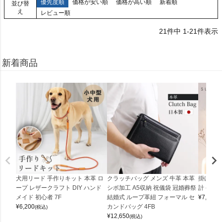
優先度順
価格が安い順
価格が高い順
新着順
並び替
え
レビュー順
21
件中
1
-
21
件表示
新着商品
犬用リード 手作りキット 本革 ロ
クラッチバッグ メンズ 牛革 本革
掛け時計
ープ レザークラフト DIY ハンド
シボ加工 A5収納 祝儀袋 冠婚葬祭
計 (0900
メイド 初心者 7F
結婚式 ループ革紐 フォーマル セ
¥
7,150
(
¥
6,200
カンドバッグ 4FB
(税込)
¥
12,650
(税込)