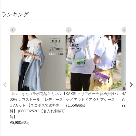
ランキング
1
2
3
《mau.さんコラボ商品 》リネン 1
KAKSI クリアポーチ 斜め掛けバ
HALEI
00% 大判ストール レディース
ッグ アウトドア クリアケース
Yバッグ 
UVカット 【ネコポスで送料無
¥
1,650
¥
22,000
(税込)
料】 (08000252r) 【名入れ刺繍可
能】
¥
5,900
(税込)