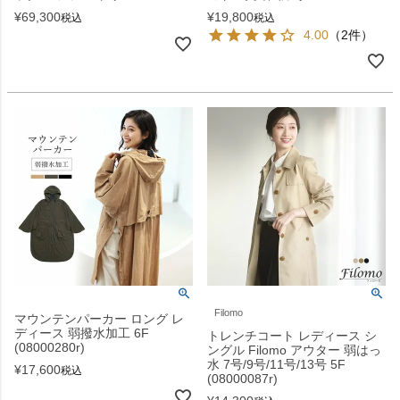
¥
69,300
¥
19,800
税込
税込
4.00
（2件）
Filomo
マウンテンパーカー ロング レ
ディース 弱撥水加工 6F
トレンチコート レディース シ
(08000280r)
ングル Filomo アウター 弱はっ
水 7号/9号/11号/13号 5F
¥
17,600
税込
(08000087r)