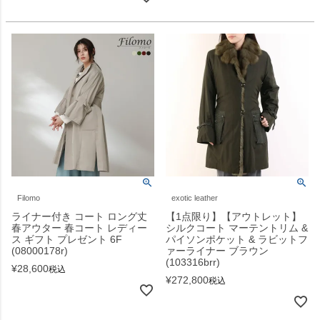
Filomo
exotic leather
ライナー付き コート ロング丈
【1点限り】【アウトレット】
春アウター 春コート レディー
シルクコート マーテントリム &
ス ギフト プレゼント 6F
パイソンポケット & ラビットフ
(08000178r)
ァーライナー ブラウン
(103316brr)
¥
28,600
税込
¥
272,800
税込