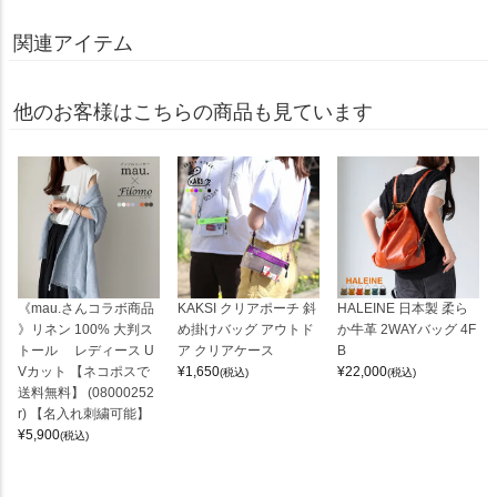
関連アイテム
他のお客様はこちらの商品も見ています
《mau.さんコラボ商品
KAKSI クリアポーチ 斜
HALEINE 日本製 柔ら
》リネン 100% 大判ス
め掛けバッグ アウトド
か牛革 2WAYバッグ 4F
トール レディース U
ア クリアケース
B
Vカット 【ネコポスで
¥
1,650
¥
22,000
(税込)
(税込)
送料無料】 (08000252
r) 【名入れ刺繍可能】
¥
5,900
(税込)