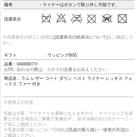
備考
・ライナーはボタンで取り外し可能です。
洗濯表示
※洗濯表示の詳しい説明は
[洗濯表示の絵表示について]
をご確認くだ
さい。
ギフト
：ラッピング対応
品番：04000077r
お問い合わせの際は、コチラの品番をお伝えください
商品名：ラム レザー コート ダウン ベスト ライナー レッキス フォ
ックス ファー 付き
※使用上の注意
毛皮は大変、デリケートな素材になりますので、 クリーニングを必
要とされる場合はご家庭で実施せず、 必ず信頼のおけるクリーニン
グ店にご相談ください。
※毛皮の取り扱いについて詳細は
[毛皮の取り扱い・保管の方法]
を
ご確認ください。