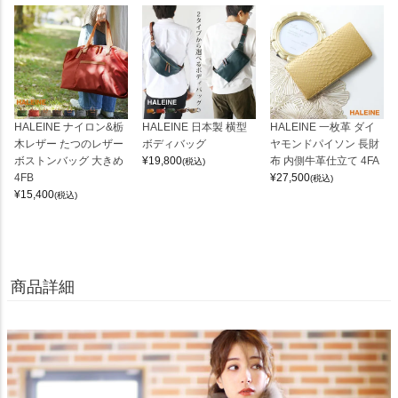
HALEINE ナイロン&栃
HALEINE 日本製 横型
HALEINE 一枚革 ダイ
木レザー たつのレザー
ボディバッグ
ヤモンドパイソン 長財
ボストンバッグ 大きめ
¥
19,800
布 内側牛革仕立て 4FA
(税込)
4FB
¥
27,500
(税込)
¥
15,400
(税込)
商品詳細