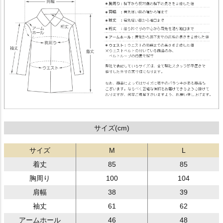
サイズ(cm)
サイズ
M
L
着丈
85
85
胸周り
100
104
肩幅
38
39
袖丈
61
62
アームホール
46
48