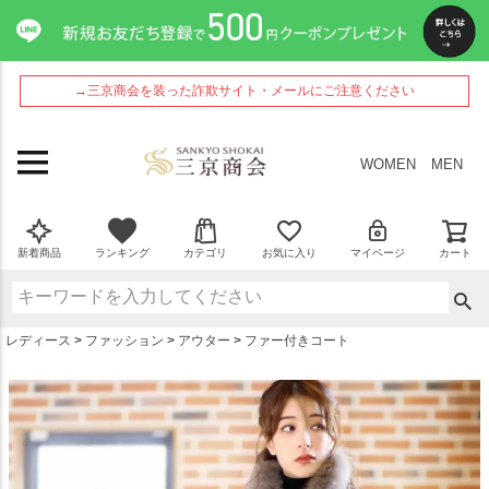
ペー
ジト
ップ
へ
→三京商会を装った詐欺サイト・メールにご注意ください
WOMEN
MEN
新着商品
ランキング
カテゴリ
お気に入り
マイページ
カート
レディース
ファッション
アウター
ファー付きコート