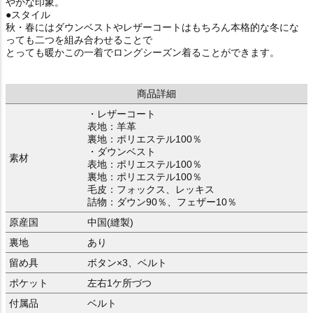
やかな印象。
●スタイル
秋・春にはダウンベストやレザーコートはもちろん本格的な冬にな
っても二つを組み合わせることで
とっても暖かこの一着でロングシーズン着ることができます。
商品詳細
・レザーコート
表地：羊革
裏地：ポリエステル100％
・ダウンベスト
素材
表地：ポリエステル100％
裏地：ポリエステル100％
毛皮：フォックス、レッキス
詰物：ダウン90％、フェザー10％
原産国
中国(縫製)
裏地
あり
留め具
ボタン×3、ベルト
ポケット
左右1ケ所づつ
付属品
ベルト