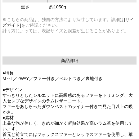
重さ
約1050g
※こちらの商品は、独自の方法により採寸しています。詳細は
[サイ
ズガイド]
をご確認ください。
計り方によっては、表記サイズと誤差が生じることがあります。
商品詳細
●特長
M～L／2WAY／ファー付き／ベルトつき／裏地付き
●デザイン
すっきりとしたシルエットに高級感のあるファーをトリミング、大
人セレブなデザインのラムレザーコート。
ファーをあしらったダウンベストのライナー付きで見た目以上の暖
かさ。
●素材
上品な艶が美しく、きめが細かく断熱効果が高いラム革を使用して
います。
首元と前立てにはフォックスファーとレッキスファーを使用し、華