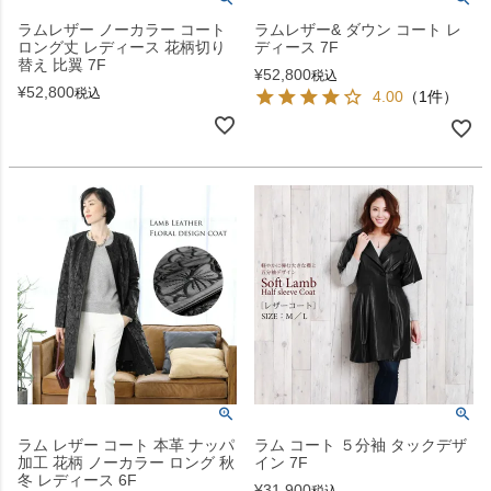
ラムレザー ノーカラー コート
ラムレザー& ダウン コート レ
ロング丈 レディース 花柄切り
ディース 7F
替え 比翼 7F
¥
52,800
税込
¥
52,800
税込
4.00
（1件）
ラム レザー コート 本革 ナッパ
ラム コート ５分袖 タックデザ
加工 花柄 ノーカラー ロング 秋
イン 7F
冬 レディース 6F
¥
31,900