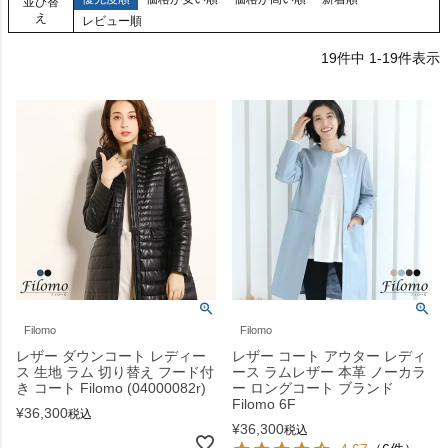
並び替
え
レビュー順
19
件中
1
-
19
件表示
Filomo
Filomo
レザー ダウンコート レディー
レザー コート アウター レディ
ス 生地 ラム 切り替え フード付
ース ラムレザー 本革 ノーカラ
き コート Filomo (04000082r)
ー ロングコート ブランド
Filomo 6F
¥
36,300
税込
¥
36,300
税込