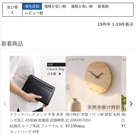
優先度順
価格が安い順
価格が高い順
新着順
並び替
え
レビュー順
19
件中
1
-
19
件表示
新着商品
クラッチバッグ メンズ 牛革 本革
掛け時計 木製 パイン材 静音 丸時
掛け時計
シボ加工 A5収納 祝儀袋 冠婚葬祭
計 (09000765r)
計 (0900
結婚式 ループ革紐 フォーマル セ
¥
7,150
¥
7,150
(税込)
(
カンドバッグ 4FB