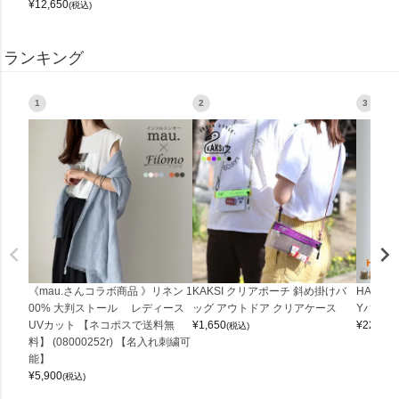
¥
12,650
(税込)
ランキング
1
2
3
《mau.さんコラボ商品 》リネン 1
KAKSI クリアポーチ 斜め掛けバ
HALEI
00% 大判ストール レディース
ッグ アウトドア クリアケース
Yバッグ 
UVカット 【ネコポスで送料無
¥
1,650
¥
22,000
(税込)
料】 (08000252r) 【名入れ刺繍可
能】
¥
5,900
(税込)