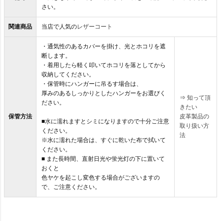
さい。
関連商品
当店で人気の
レザーコート
・通気性のあるカバーを掛け、光とホコリを遮
断します。
・着用したら軽く叩いてホコリを落としてから
収納してください。
・保管時にハンガーに吊るす場合は、
厚みのあるしっかりとしたハンガーをお選びく
⇒
知って頂
ださい。
きたい
保管方法
皮革製品の
■水に濡れますとシミになりますので十分ご注意
取り扱い方
ください。
法
※水に濡れた場合は、すぐに乾いた布で拭いて
ください。
■ また長時間、直射日光や蛍光灯の下に置いて
おくと
色ヤケを起こし変色する場合がございますの
で、ご注意ください。