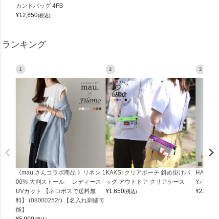
カンドバッグ 4FB
¥
12,650
(税込)
ランキング
1
2
3
《mau.さんコラボ商品 》リネン 1
KAKSI クリアポーチ 斜め掛けバ
HALEI
00% 大判ストール レディース
ッグ アウトドア クリアケース
Yバッグ 
UVカット 【ネコポスで送料無
¥
1,650
¥
22,000
(税込)
料】 (08000252r) 【名入れ刺繍可
能】
¥
5,900