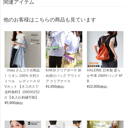
関連アイテム
他のお客様はこちらの商品も見ています
《mau.さんコラボ商品
KAKSI クリアポーチ 斜
HALEINE 日本製 柔ら
》リネン 100% 大判ス
め掛けバッグ アウトド
か牛革 2WAYバッグ 4F
トール レディース U
ア クリアケース
B
Vカット 【ネコポスで
¥
1,650
¥
22,000
(税込)
(税込)
送料無料】 (08000252
r) 【名入れ刺繍可能】
¥
5,900
(税込)