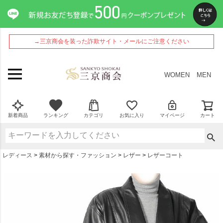
ペー
ジト
ップ
へ
→三京商会を装った詐欺サイト・メールにご注意ください
WOMEN
MEN
新着商品
ランキング
カテゴリ
お気に入り
マイページ
カート
レディース
素材から探す・ファッション
レザー
レザーコート