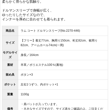
柔らかく滑らかな肌触り。
ドルマンスリーブで身幅が広く、
ゆったりしたサイズなので、
インナーを厚めに合わせても着られます。
商品名
ラム コート ドルマンスリーブ(No.2270-446)
【フリー】着丈77cm、胸周り150cm、裄丈82cm、裾周り
サイズ
82cm、アームホール74cm(一周)
モデルサイ
身長／164cm
ズ
素材
羊革／ポリエステル100％(裏地)
留め具
ボタン×3
ポケット
左右1つずつ、内ポケット×1
重量
1100g
・肩パットが入っています。
備考
・大きなサイズですので、サイズ表をご確認の上、ご注文くだ