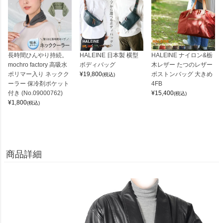
長時間ひんやり持続。
HALEINE 日本製 横型
HALEINE ナイロン&栃
mochro factory 高吸水
ボディバッグ
木レザー たつのレザー
ポリマー入り ネックク
¥
19,800
ボストンバッグ 大きめ
(税込)
ーラー 保冷剤ポケット
4FB
付き (No.09000762)
¥
15,400
(税込)
¥
1,800
(税込)
商品詳細