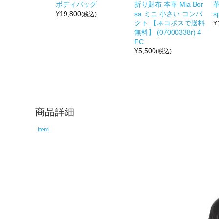
ボディバッグ
折り財布 本革 Mia Bor
革
¥
19,800
sa ミニ 小さい コンパ
s
(税込)
クト 【ネコポスで送料
¥
無料】 (07000338r) 4
FC
¥
5,500
(税込)
商品詳細
item