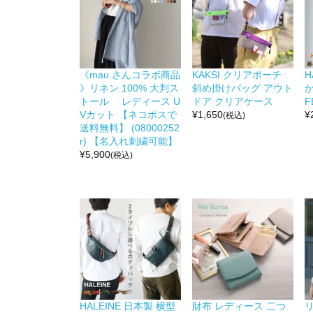
《mau.さんコラボ商品
KAKSI クリアポーチ
H
》リネン 100% 大判ス
斜め掛けバッグ アウト
か
トール レディース U
ドア クリアケース
F
Vカット 【ネコポスで
¥
1,650
¥
(税込)
送料無料】 (08000252
r) 【名入れ刺繍可能】
¥
5,900
(税込)
HALEINE 日本製 横型
財布 レディース 二つ
リ