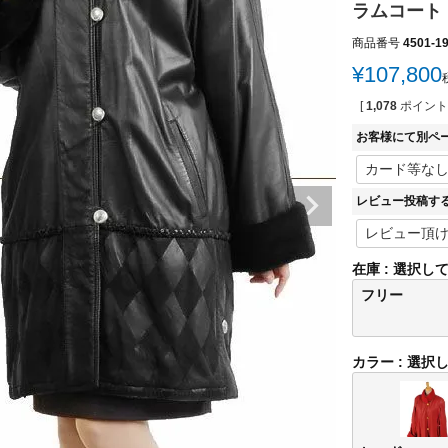
ラムコート 
商品番号
4501-1
¥
107,800
[
1,078
ポイント
お客様にて別ペ
レビュー投稿す
在庫
選択し
フリー
カラー
選択