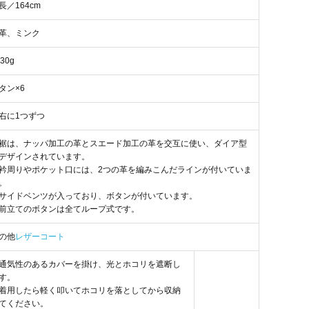
長／164cm
革、ミンク
30g
タン×6
右に1つずつ
裾は、ナッパ加工の革とスエード加工の革を交互に使い、ダイア型
デザインされています。
衿周りやポケット口には、2つの革を編みこんだラインが付いていま
。
サイドベンツが入っており、ボタンが付いています。
前立てのボタンは全てループ式です。
の他
レザーコート
通気性のあるカバーを掛け、光とホコリを遮断し
す。
着用したら軽く叩いてホコリを落としてから収納
てください。