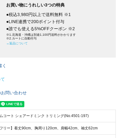
お買い物にうれしい3つの特典
●税込3,980円以上で送料無料 ※1
●LINE連携で200ポイント付与
●誰でも使える5%OFFクーポン ※2
※1.北海道・沖縄は別途1,100円送料がかかります
※2.カートに自動付与
→返品について
書く
いて
のお問い合わせ
ムコート シェアードミンク トリミング(No.4501-197)
フリー】着丈90cm、胸周り120cm、肩幅42cm、袖丈62cm