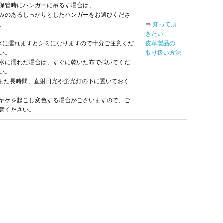
保管時にハンガーに吊るす場合は、
みのあるしっかりとしたハンガーをお選びくださ
。
⇒
知って頂
きたい
水に濡れますとシミになりますので十分ご注意くだ
皮革製品の
い。
取り扱い方法
水に濡れた場合は、すぐに乾いた布で拭いてくだ
い。
 また長時間、直射日光や蛍光灯の下に置いておく
ヤケを起こし変色する場合がございますので、ご
意ください。