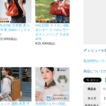
ALEINE 日本製 柔ら
HALEINE ナイロン&栃
牛革 2WAYバッグ 4
木レザー たつのレザー
B
ボストンバッグ 大きめ
22,000
4FB
(税込)
¥
15,400
(税込)
レビューを
返品特約につ
商品について
商品名
ラ
サイズ
【
ュック 通勤 本革 牛
長時間ひんやり持続。
モデルサイ