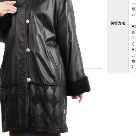
・
厚
い
保管方法
■
さ
※
さ
■
と
色
注