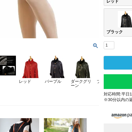
レッド
ブラック
レッド
パープル
ダークグリ
ブラック
ーン
対応時間:平日10
※30分以内の