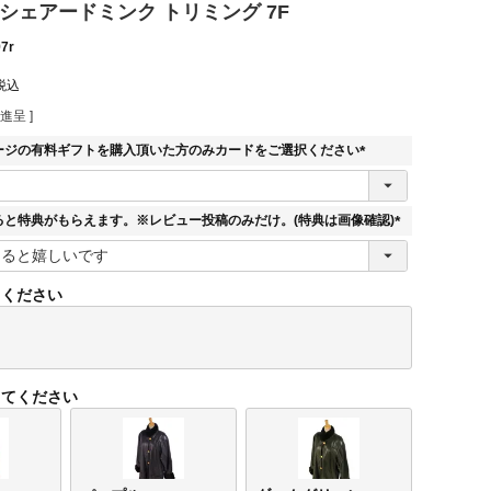
シェアードミンク トリミング 7F
97r
税込
進呈 ]
ージの有料ギフトを購入頂いた方のみカードをご選択ください
(
必
須
ると特典がもらえます。※レビュー投稿のみだけ。(特典は画像確認)
)
(
必
須
てください
)
してください