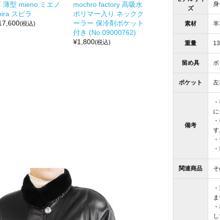
身
 薄型 mieno ミエノ
mochro factory 高吸水
ズ
pira スピラ
ポリマー入り ネックク
17,600
ーラー 保冷剤ポケット
素材
羊
(税込)
付き (No.09000762)
¥
1,800
(税込)
重量
13
留め具
ボ
ポケット
左
・
に
・
備考
す
・
・
関連商品
そ
・
ま
・
し