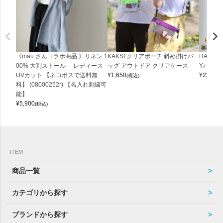
《mau.さんコラボ商品 》リネン 1
KAKSI クリアポーチ 斜め掛けバ
HALEI
00% 大判ストール レディース
ッグ アウトドア クリアケース
Yバッグ 
UVカット 【ネコポスで送料無
¥
1,650
¥
22,000
(税込)
料】 (08000252r) 【名入れ刺繍可
能】
¥
5,900
(税込)
ITEM
商品一覧
カテゴリから探す
ブランドから探す