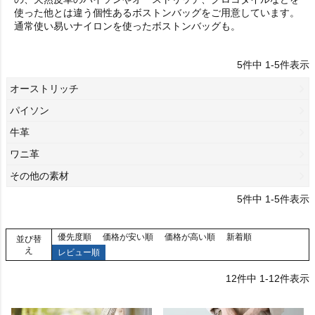
使った他とは違う個性あるボストンバッグをご用意しています。
通常使い易いナイロンを使ったボストンバッグも。
5
件中
1
-
5
件表示
オーストリッチ
パイソン
牛革
ワニ革
その他の素材
5
件中
1
-
5
件表示
優先度順
価格が安い順
価格が高い順
新着順
並び替
え
レビュー順
12
件中
1
-
12
件表示