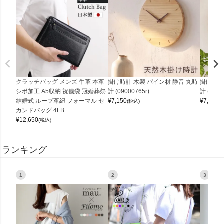
クラッチバッグ メンズ 牛革 本革
掛け時計 木製 パイン材 静音 丸時
掛け時計
シボ加工 A5収納 祝儀袋 冠婚葬祭
計 (09000765r)
計 (0900
結婚式 ループ革紐 フォーマル セ
¥
7,150
¥
7,150
(税込)
(
カンドバッグ 4FB
¥
12,650
(税込)
ランキング
1
2
3