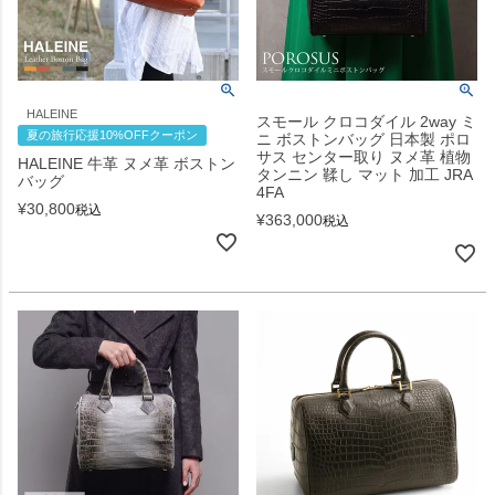
HALEINE
スモール クロコダイル 2way ミ
夏の旅行応援10%OFFクーポン
ニ ボストンバッグ 日本製 ポロ
サス センター取り ヌメ革 植物
HALEINE 牛革 ヌメ革 ボストン
タンニン 鞣し マット 加工 JRA
バッグ
4FA
¥
30,800
税込
¥
363,000
税込