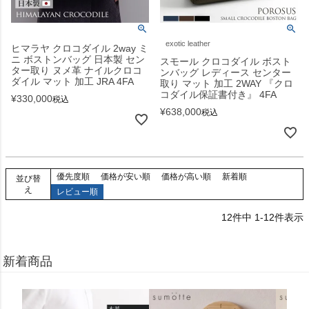
exotic leather
ヒマラヤ クロコダイル 2way ミ
ニ ボストンバッグ 日本製 セン
スモール クロコダイル ボスト
ター取り ヌメ革 ナイルクロコ
ンバッグ レディース センター
ダイル マット 加工 JRA 4FA
取り マット 加工 2WAY 『クロ
コダイル保証書付き』 4FA
¥
330,000
税込
¥
638,000
税込
優先度順
価格が安い順
価格が高い順
新着順
並び替
え
レビュー順
12
件中
1
-
12
件表示
新着商品