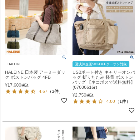
HALEINE
夏決算企画50%OFFクーポン対象
HALEINE 日本製 アーミーダッ
USBポート付き キャリーオンバ
ク ボストンバッグ 4FB
ッグ 折りたたみ 軽量 ボストン
バッグ 【ネコポスで送料無料】
¥
17,600
税込
(07000616r)
4.67
（3件）
¥
2,750
税込
4.00
（1件）