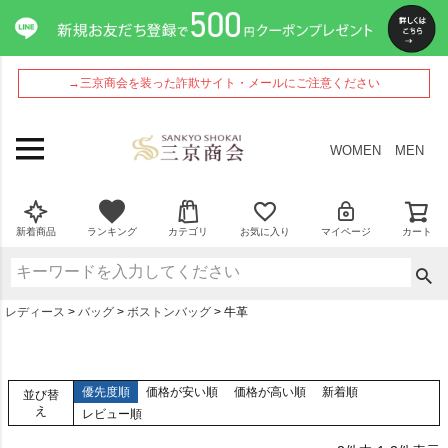
→三京商会を装った詐欺サイト・メールにご注意ください
WOMEN
MEN
新着商品
ランキング
カテゴリ
お気に入り
マイページ
カート
レディース
バッグ
ボストンバッグ
牛革
優先度順
価格が安い順
価格が高い順
新着順
並び替
え
レビュー順