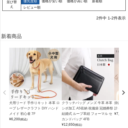
優先度順
価格が安い順
価格が高い順
新着順
並び替
え
レビュー順
2
件中
1
-
2
件表示
新着商品
犬用リード 手作りキット 本革 ロ
クラッチバッグ メンズ 牛革 本革
掛け時計
ープ レザークラフト DIY ハンド
シボ加工 A5収納 祝儀袋 冠婚葬祭
計 (0900
メイド 初心者 7F
結婚式 ループ革紐 フォーマル セ
¥
7,150
(
¥
6,200
カンドバッグ 4FB
(税込)
¥
12,650
(税込)