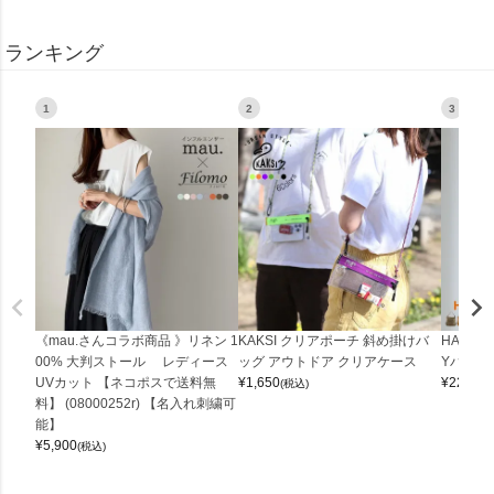
ランキング
1
2
3
《mau.さんコラボ商品 》リネン 1
KAKSI クリアポーチ 斜め掛けバ
HALEI
00% 大判ストール レディース
ッグ アウトドア クリアケース
Yバッグ 
UVカット 【ネコポスで送料無
¥
1,650
¥
22,000
(税込)
料】 (08000252r) 【名入れ刺繍可
能】
¥
5,900
(税込)