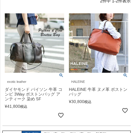
2
件中
1
-
2
件表示
exotic leather
HALEINE
ダイヤモンド パイソン 牛革 コ
HALEINE 牛革 ヌメ革 ボストン
ンビ 3Way ボストンバッグ ア
バッグ
ンティーク 染め 5F
¥
30,800
税込
¥
41,800
税込