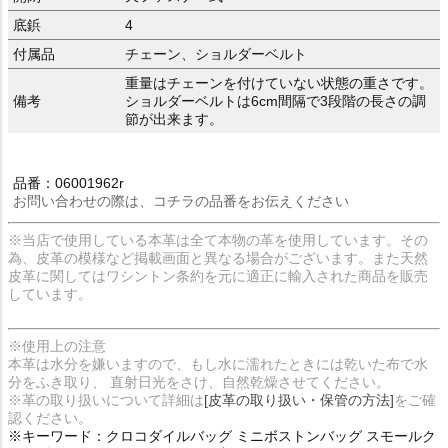
底鋲
4
付属品
チェーン、ショルダーベルト
重量はチェーンを付けていない状態の重さです。
備考
ショルダーベルトは6cm間隔で3段階の長さの調
節が出来ます。
品番：06001962r
お問い合わせの際は、コチラの品番をお伝えください
※当店で使用している本革は全て本物の革を使用しています。その
為、皮革の模様など掲載画面と異なる場合がございます。また天然
皮革に関してはワシントン条約を元に適正に輸入された商品を販売
しています。
※使用上の注意
本革は水分を嫌いますので、もし水に濡れたときには乾いた布で水
分をふき取り、 直射日光をさけ、自然乾燥させてください。
※革の取り扱いについて詳細は
[皮革の取り扱い・保管の方法]
をご確
認ください。
※キーワード：クロコダイルバッグ ミニボストンバッグ スモールク