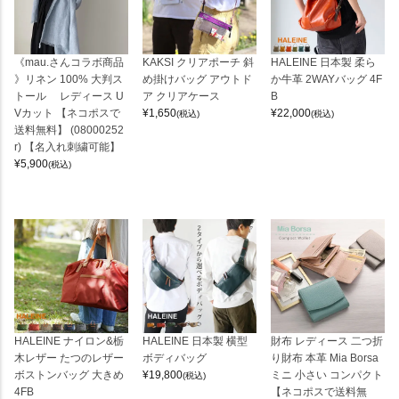
《mau.さんコラボ商品
KAKSI クリアポーチ 斜
HALEINE 日本製 柔ら
》リネン 100% 大判ス
め掛けバッグ アウトド
か牛革 2WAYバッグ 4F
トール レディース U
ア クリアケース
B
Vカット 【ネコポスで
¥
1,650
¥
22,000
(税込)
(税込)
送料無料】 (08000252
r) 【名入れ刺繍可能】
¥
5,900
(税込)
HALEINE ナイロン&栃
HALEINE 日本製 横型
財布 レディース 二つ折
木レザー たつのレザー
ボディバッグ
り財布 本革 Mia Borsa
ボストンバッグ 大きめ
¥
19,800
ミニ 小さい コンパクト
(税込)
4FB
【ネコポスで送料無