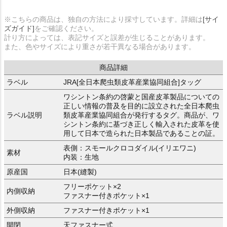
※こちらの商品は、独自の方法により採寸しています。詳細は
[サイ
ズガイド]
をご確認ください。
計り方によっては、表記サイズと誤差が生じることがあります。
また、色やサイズにより重さが若干異なる場合があります。
商品詳細
ラベル
JRA[全日本爬虫類皮革産業協同組合]タッグ
ワシントン条約の啓蒙と国産皮革製品についての
正しい情報の普及を目的に設立された全日本爬虫
ラベル説明
類皮革産業協同組合が発行するタグ。商品が、ワ
シントン条約に基づき正しく輸入された皮革を使
用して日本で造られた日本製品であることの証。
表側：スモールクロコダイル(イリエワニ)
素材
内装：生地
原産国
日本(縫製)
フリーポケット×2
内側収納
ファスナー付きポケット×1
外側収納
ファスナー付きポケット×1
開閉
天ファスナー式