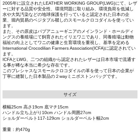
2005年に設立されたLEATHER WORKING GROUP(LWG)にて、レザ
ーに対する品質や安全性、環境問題に取り組み、環境負荷を低減し
水や大気汚染などの地球保護を行っていると認定された日本の企
業、堀内貿易のベジタブル鞣しのスモールクロコダイルを使ってい
ます。
また、その原皮はパプアニューギニアのメインランド・ホールディ
ングスの養殖場にて飼育されたイリエワニであり、同養殖場は動物
福祉の向上としてワニの健康と生育環境を重視し、基準を定める
International Crocodilian Farmers Association(ICFA)に認定されてい
ます。
ICFAとLWG、二つの組織から認定されたレザーは日本市場で流通す
る事が稀な本当に希少な存在です。
このプレシャスなスモールクロコダイルの革を使って日本の企業が
丁寧に縫製した日本製品の２wayミニボストンバッグです。
サイズ
横幅25cm 高さ19cm 底マチ15cm
ハンドル立ち上がり10cm ハンドル周囲27cm
ショルダーベルト117-129cm ショルダーベルト幅2cm
重量：約470g