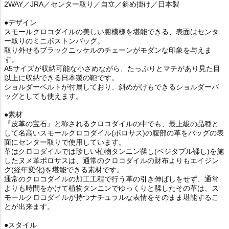
2WAY／JRA／センター取り／自立／斜め掛け／日本製
●デザイン
スモールクロコダイルの美しい腑模様を堪能できる、表面はセンタ
ー取りのミニボストンバッグ。
取り外せるブラックニッケルのチェーンがモダンな印象を与えま
す。
A5サイズが収納可能な小さめながら、たっぷりとマチがあり見た目
以上に収納できる日本製の鞄です。
ショルダーベルトが付属しており、斜めがけもできるショルダーバ
ッグとしても使えます。
●素材
『皮革の宝石』と称されるクロコダイルの中でも、最上級の品種と
して名高いスモールクロコダイル(ポロサス)の腹部の革をバッグの表
面にセンター取りで使用しています。
革はクロコダイルでは珍しい植物タンニン鞣し(ベジタブル鞣し)を施
したヌメ革ポロサスは、通常のクロコダイルの財布よりもエイジン
グ(経年変化)を堪能できる素材です。
通常のクロコダイルの加工工程で行う革の引き伸ばしをせず、通常
よりも時間をかけて植物タンニンでゆっくりと鞣したその革は、ス
モールクロコダイルが持つナチュラルな表情をそのまま堪能するこ
とが出来ます。
●スタイル