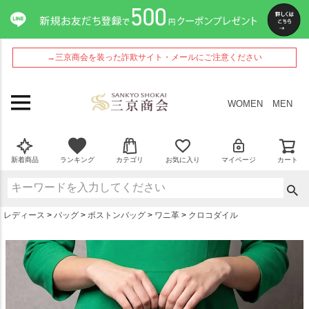
ペー
ジト
ップ
へ
→三京商会を装った詐欺サイト・メールにご注意ください
WOMEN
MEN
新着商品
ランキング
カテゴリ
お気に入り
マイページ
カート
レディース
バッグ
ボストンバッグ
ワニ革
クロコダイル