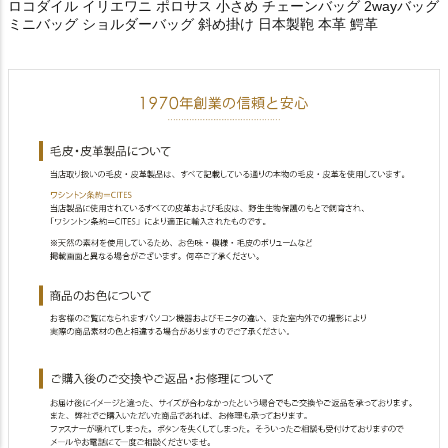
ロコダイル イリエワニ ポロサス 小さめ チェーンバッグ 2wayバッグ
ミニバッグ ショルダーバッグ 斜め掛け 日本製鞄 本革 鰐革