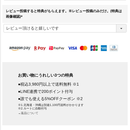
須
)
レビュー投稿すると特典がもらえます。※レビュー投稿のみだけ。(特典は
画像確認)
(
必
須
)
お買い物にうれしい3つの特典
●税込3,980円以上で送料無料 ※1
●LINE連携で200ポイント付与
●誰でも使える5%OFFクーポン ※2
※1.北海道・沖縄は別途1,100円送料がかかります
※2.カートに自動付与
→返品について