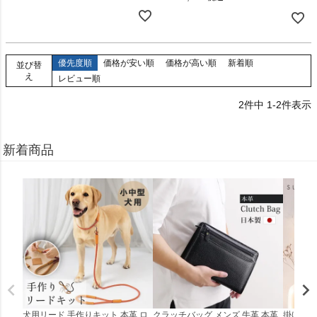
優先度順
価格が安い順
価格が高い順
新着順
並び替
え
レビュー順
2
件中
1
-
2
件表示
新着商品
犬用リード 手作りキット 本革 ロ
クラッチバッグ メンズ 牛革 本革
掛け時計