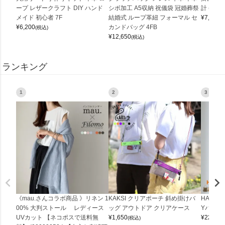
ープ レザークラフト DIY ハンド
シボ加工 A5収納 祝儀袋 冠婚葬祭
計 (0900
メイド 初心者 7F
結婚式 ループ革紐 フォーマル セ
¥
7,150
(
¥
6,200
カンドバッグ 4FB
(税込)
¥
12,650
(税込)
ランキング
1
2
3
《mau.さんコラボ商品 》リネン 1
KAKSI クリアポーチ 斜め掛けバ
HALEI
00% 大判ストール レディース
ッグ アウトドア クリアケース
Yバッグ 
UVカット 【ネコポスで送料無
¥
1,650
¥
22,000
(税込)