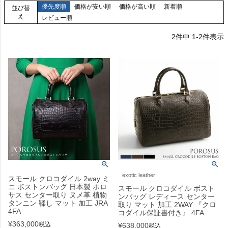
優先度順
価格が安い順
価格が高い順
新着順
並び替
え
レビュー順
2
件中
1
-
2
件表示
exotic leather
スモール クロコダイル 2way ミ
ニ ボストンバッグ 日本製 ポロ
スモール クロコダイル ボスト
サス センター取り ヌメ革 植物
ンバッグ レディース センター
タンニン 鞣し マット 加工 JRA
取り マット 加工 2WAY 『クロ
4FA
コダイル保証書付き』 4FA
¥
363,000
税込
¥
638,000
税込