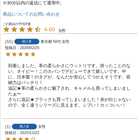
※30分以内の返信にて運用中。
商品についてのお問い合わせ
4.60
5
55
東京都
50代
女性
購入者
投稿日
2026/02/25
到着しました。革の柔らかさにウットリです。持ったことのな
い、ネイビー！このカバンでデビューできて嬉しいです。中
に、日本製！のタグが。なんだか安心してつかえそうです。収
納力はバッチリ！

追記★革の柔らかさに魅了され、キャメルも買ってしまいまし
たぁ〜

さらに追記★ブラックも買ってしまいました！糸が白じゃない
ので、全く違うシリーズに見えます。シブい！カッコいい！
1
女性
購入者
投稿日
2025/11/22