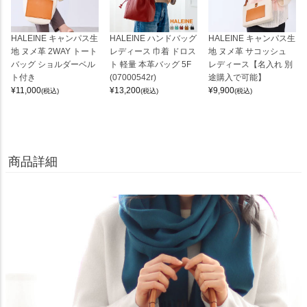
HALEINE キャンパス生
HALEINE ハンドバッグ
HALEINE キャンパス生
地 ヌメ革 2WAY トート
レディース 巾着 ドロス
地 ヌメ革 サコッシュ
バッグ ショルダーベル
ト 軽量 本革バッグ 5F
レディース【名入れ 別
ト付き
(07000542r)
途購入で可能】
¥
11,000
¥
13,200
¥
9,900
(税込)
(税込)
(税込)
商品詳細