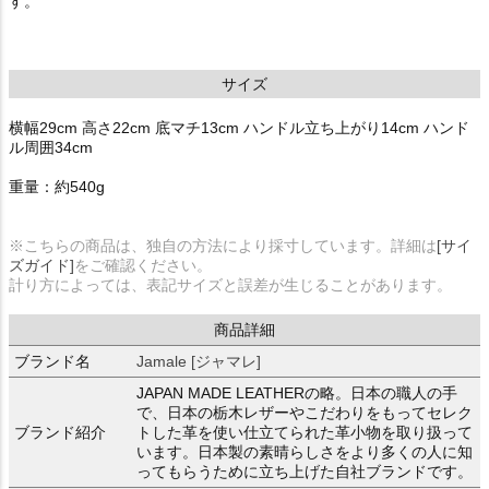
す。
サイズ
横幅29cm 高さ22cm 底マチ13cm ハンドル立ち上がり14cm ハンド
ル周囲34cm
重量：約540g
※こちらの商品は、独自の方法により採寸しています。詳細は
[サイ
ズガイド]
をご確認ください。
計り方によっては、表記サイズと誤差が生じることがあります。
商品詳細
ブランド名
Jamale [ジャマレ]
JAPAN MADE LEATHERの略。日本の職人の手
で、日本の栃木レザーやこだわりをもってセレク
ブランド紹介
トした革を使い仕立てられた革小物を取り扱って
います。日本製の素晴らしさをより多くの人に知
ってもらうために立ち上げた自社ブランドです。