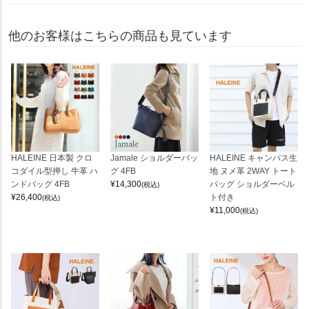
他のお客様はこちらの商品も見ています
HALEINE 日本製 クロ
Jamale ショルダーバッ
HALEINE キャンパス生
コダイル型押し 牛革 ハ
グ 4FB
地 ヌメ革 2WAY トート
ンドバッグ 4FB
¥
14,300
バッグ ショルダーベル
(税込)
¥
26,400
ト付き
(税込)
¥
11,000
(税込)