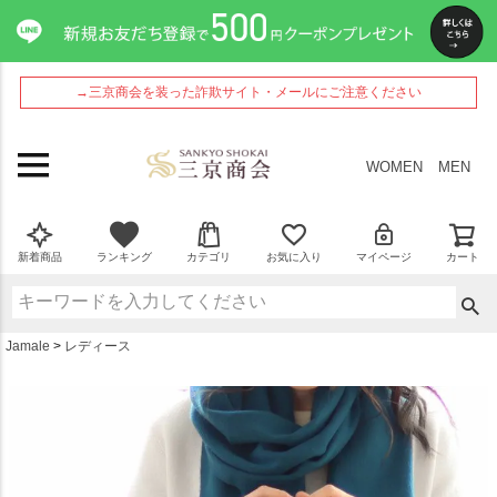
ペー
ジト
ップ
へ
→三京商会を装った詐欺サイト・メールにご注意ください
WOMEN
MEN
新着商品
ランキング
カテゴリ
お気に入り
マイページ
カート
Jamale
レディース