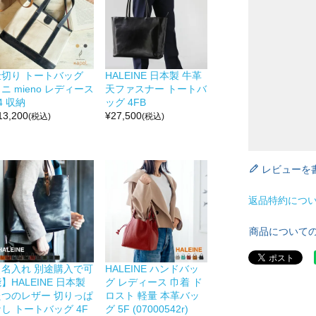
仕切り トートバッグ
HALEINE 日本製 牛革
ニ mieno レディース
天ファスナー トートバ
4 収納
ッグ 4FB
13,200
¥
27,500
(税込)
(税込)
レビューを
返品特約につ
商品について
【名入れ 別途購入で可
HALEINE ハンドバッ
】HALEINE 日本製
グ レディース 巾着 ド
たつのレザー 切りっぱ
ロスト 軽量 本革バッ
し トートバッグ 4F
グ 5F (07000542r)