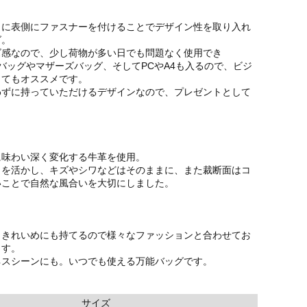
らに表側にファスナーを付けることでデザイン性を取り入れ
グ。
ズ感なので、少し荷物が多い日でも問題なく使用でき
バッグやマザーズバッグ、そしてPCやA4も入るので、ビジ
してもオススメです。
わずに持っていただけるデザインなので、プレゼントとして
に味わい深く変化する牛革を使用。
さを活かし、キズやシワなどはそのままに、また裁断面はコ
いことで自然な風合いを大切にしました。
もきれいめにも持てるので様々なファッションと合わせてお
ます。
ネスシーンにも。いつでも使える万能バッグです。
サイズ