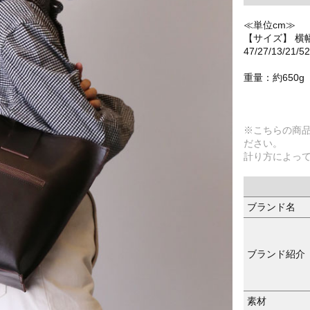
≪単位cm≫
【サイズ】 横
47/27/13/21/52
重量：約650g
※こちらの商
ださい。
計り方によっ
ブランド名
ブランド紹介
素材