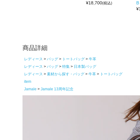
¥
18,700
B
(税込)
¥
商品詳細
レディース
バッグ
トートバッグ
牛革
レディース
バッグ
特集
日本製バッグ
レディース
素材から探す・バッグ
牛革
トートバッグ
item
Jamale
Jamale 13周年記念