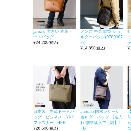
jamale 大きい 本革ト
メンズ 牛革 縦型 ショ
ートバッグ
ルダーバッグ(0700067
ミ
¥
24,200
2r)
b
(税込)
¥
14,850
¥
(税込)
日本製 牛革トートバ
Jamale 防水レザーシ
ッグ ビジネス YKK
ョルダーバッグ 【名入
能
ファスナー 4FB
れ 別途購入で可能】4
¥
28,600
FB
な
(税込)