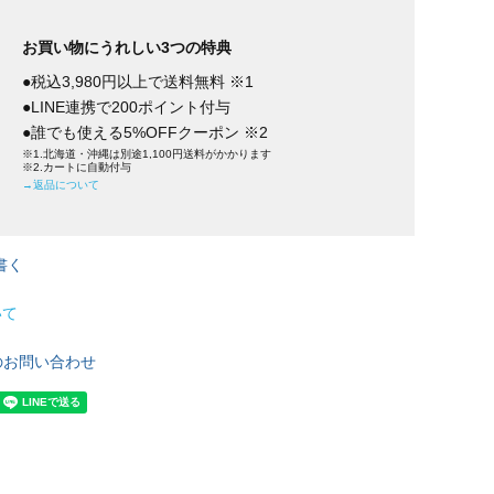
お買い物にうれしい3つの特典
●税込3,980円以上で送料無料 ※1
●LINE連携で200ポイント付与
●誰でも使える5%OFFクーポン ※2
※1.北海道・沖縄は別途1,100円送料がかかります
※2.カートに自動付与
→返品について
書く
いて
のお問い合わせ