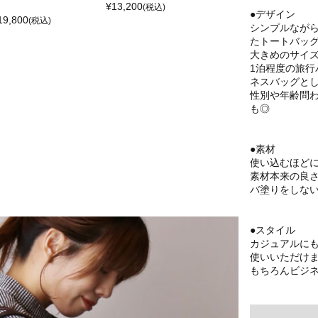
¥
13,200
(税込)
●デザイン
19,800
(税込)
シンプルなが
たトートバッ
大きめのサイ
1泊程度の旅行
ネスバッグと
性別や年齢問
も◎
●素材
使い込むほど
素材本来の良
バ塗りをしな
●スタイル
カジュアルに
使いいただけ
もちろんビジ