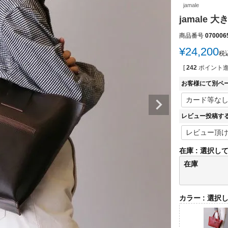
jamale
jamale
商品番号
070006
¥
24,200
税
[
242
ポイント進
お客様にて別ペ
レビュー投稿す
在庫
選択し
在庫
カラー
選択