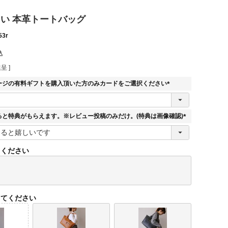
 大きい 本革トートバッグ
53r
込
呈 ]
ージの有料ギフトを購入頂いた方のみカードをご選択ください
(
必
須
ると特典がもらえます。※レビュー投稿のみだけ。(特典は画像確認)
)
(
必
須
てください
)
してください