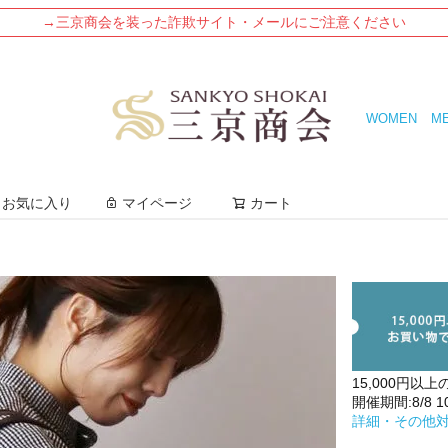
→三京商会を装った詐欺サイト・メールにご注意ください
WOMEN
M
検索
お気に入り
マイページ
カート
15,000円以上
開催期間:8/8 10:
詳細・その他