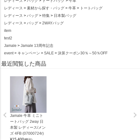
レディース
バッグ
トートバッグ
牛革
レディース
素材から探す・バッグ
牛革
トートバッグ
レディース
バッグ
特集
日本製バッグ
レディース
バッグ
2WAYバッグ
item
test2
Jamale
Jamale 13周年記念
event
キャンペーン
SALE
決算クーポン30％～50％OFF
最近閲覧した商品
Jamale 牛革 ミニト
ートバッグ 2way 日
本製 レディース/メン
ズ 4FB (07000724r)
¥
15,400
(税込)