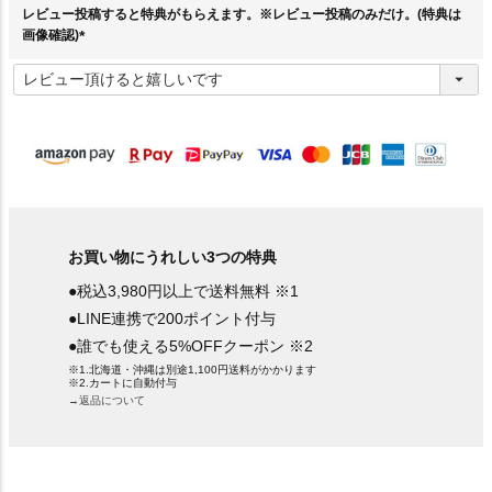
レビュー投稿すると特典がもらえます。※レビュー投稿のみだけ。(特典は
画像確認)
(
必
須
)
お買い物にうれしい3つの特典
●税込3,980円以上で送料無料 ※1
●LINE連携で200ポイント付与
●誰でも使える5%OFFクーポン ※2
※1.北海道・沖縄は別途1,100円送料がかかります
※2.カートに自動付与
→返品について