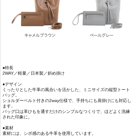
●特長
2WAY／軽量／日本製／斜め掛け
●デザイン
くったりとした牛革の風合いを活かした、ミニサイズの縦型トート
バッグ。
ショルダーベルト付きの2way仕様で、手持ちにも肩掛けにも対応し
ます。
バッグ口は革ひもを通すだけのシンプルなつくりで、ほどよく洗練
された印象に。
●素材
素材には、シボ感のある牛革を使用しています。