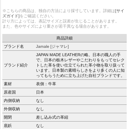
※こちらの商品は、独自の方法により採寸しています。詳細は
[サイ
ズガイド]
をご確認ください。
計り方によっては、表記サイズと誤差が生じることがあります。
また、色やサイズにより重さが若干異なる場合があります。
商品詳細
ブランド名
Jamale [ジャマレ]
JAPAN MADE LEATHERの略。日本の職人の手
で、日本の栃木レザーやこだわりをもってセレク
ブランド紹介
トした革を使い仕立てられた革小物を取り扱って
います。日本製の素晴らしさをより多くの人に知
ってもらうために立ち上げた自社ブランドです。
素材
表側：牛革
原産国
日本
内側収納
なし
外側収納
なし
開閉
差し込み式の革紐
底鋲
なし