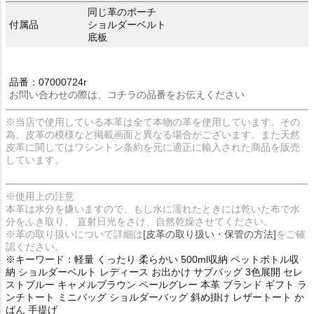
同じ革のポーチ
付属品
ショルダーベルト
底板
品番：07000724r
お問い合わせの際は、コチラの品番をお伝えください
※当店で使用している本革は全て本物の革を使用しています。その
為、皮革の模様など掲載画面と異なる場合がございます。また天然
皮革に関してはワシントン条約を元に適正に輸入された商品を販売
しています。
※使用上の注意
本革は水分を嫌いますので、もし水に濡れたときには乾いた布で水
分をふき取り、 直射日光をさけ、自然乾燥させてください。
※革の取り扱いについて詳細は
[皮革の取り扱い・保管の方法]
をご確
認ください。
※キーワード：軽量 くったり 柔らかい 500ml収納 ペットボトル収
納 ショルダーベルト レディース お出かけ サブバッグ 3色展開 セレ
ストブルー キャメルブラウン ペールグレー 本革 ブランド ギフト ラ
ンチトート ミニバッグ ショルダーバッグ 斜め掛け レザートート か
ばん 手提げ