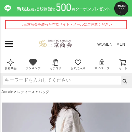
ペー
ジト
ップ
へ
→三京商会を装った詐欺サイト・メールにご注意ください
WOMEN
MEN
新着商品
ランキング
カテゴリ
お気に入り
マイページ
カート
Jamale
レディース
バッグ