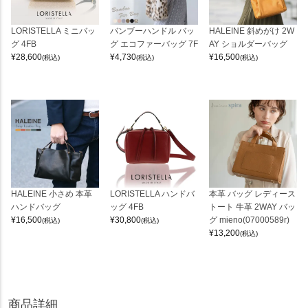
LORISTELLA ミニバッ
バンブーハンドル バッ
HALEINE 斜めがけ 2W
グ 4FB
グ エコファーバッグ 7F
AY ショルダーバッグ
¥
28,600
¥
4,730
¥
16,500
(税込)
(税込)
(税込)
HALEINE 小さめ 本革
LORISTELLA ハンドバ
本革 バッグ レディース
ハンドバッグ
ッグ 4FB
トート 牛革 2WAY バッ
¥
16,500
¥
30,800
グ mieno(07000589r)
(税込)
(税込)
¥
13,200
(税込)
商品詳細