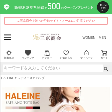
ペー
ジト
ップ
へ
→三京商会を装った詐欺サイト・メールにご注意ください
WOMEN
MEN
新着商品
ランキング
カテゴリ
お気に入り
マイページ
カート
HALEINE
レディース
バッグ