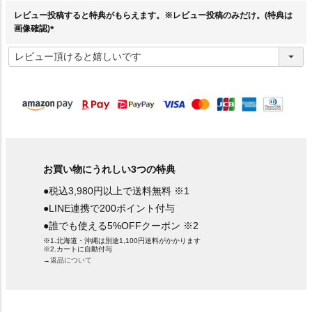
)
レビュー投稿すると特典がもらえます。※レビュー投稿のみだけ。(特典は
画像確認)
(
必
須
)
お買い物にうれしい3つの特典
●税込3,980円以上で送料無料 ※1
●LINE連携で200ポイント付与
●誰でも使える5%OFFクーポン ※2
※1.北海道・沖縄は別途1,100円送料がかかります
※2.カートに自動付与
→返品について