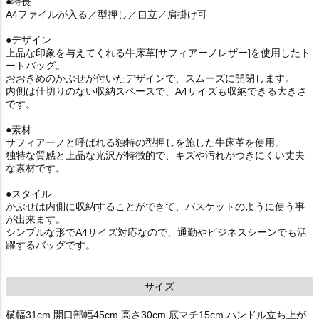
●特長
A4ファイルが入る／型押し／自立／肩掛け可
●デザイン
上品な印象を与えてくれる牛床革[サフィアーノレザー]を使用したト
ートバッグ。
おおきめのかぶせが付いたデザインで、スムーズに開閉します。
内側は仕切りのない収納スペースで、A4サイズも収納できる大きさ
です。
●素材
サフィアーノと呼ばれる独特の型押しを施した牛床革を使用。
独特な質感と上品な光沢が特徴的で、キズや汚れがつきにくい丈夫
な素材です。
●スタイル
かぶせは内側に収納することができて、バスケットのように使う事
が出来ます。
シンプルな形でA4サイズ対応なので、通勤やビジネスシーンでも活
躍するバッグです。
サイズ
横幅31cm 開口部幅45cm 高さ30cm 底マチ15cm ハンドル立ち上が