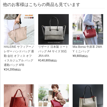
他のお客様はこちらの商品も見ています
HALEINE サフィアーノ
リザード 日本製 トート
Mia Borsa 牛床革 2WA
レザー ハンドバッグ 通
バッグ A4 サイズ 対応
Y ミニバッグ
勤 会社 オフィス オフ
JRA 4FA
¥
8,800
(税込)
ィスカジュアル バッグ
¥
140,800
(税込)
通勤バッグ 4FB
¥
24,200
(税込)