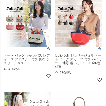
トート バッグ キャンバス レデ
[Jolie Joli] ジョリージョリ トー
ィース ファスナー付き 帆布 ジ
ト バッグ スカーフ 付き バイカ
ョリージョリ 5F
ラー 迷彩 柄 レディース 全6色
4FB
¥
2,420
税込
¥
4,950
税込