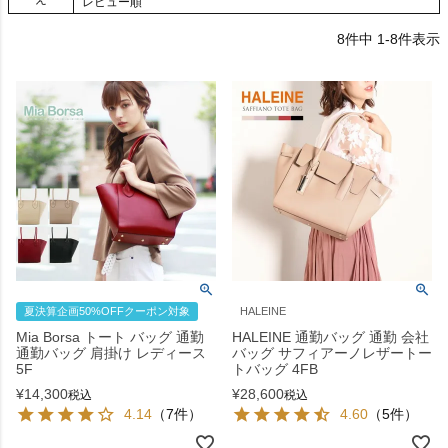
レビュー順
8
件中
1
-
8
件表示
夏決算企画50%OFFクーポン対象
HALEINE
Mia Borsa トート バッグ 通勤
HALEINE 通勤バッグ 通勤 会社
通勤バッグ 肩掛け レディース
バッグ サフィアーノレザートー
5F
トバッグ 4FB
¥
14,300
¥
28,600
税込
税込
4.14
（7件）
4.60
（5件）