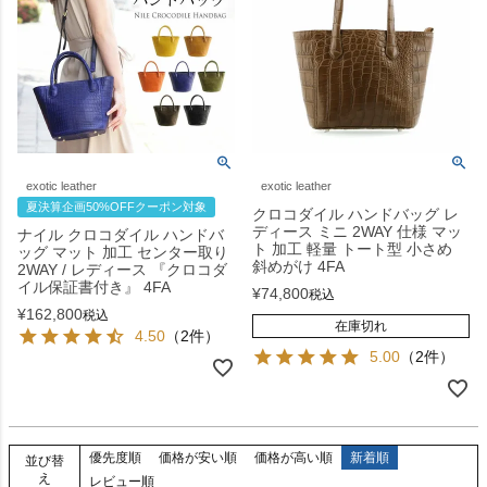
exotic leather
exotic leather
夏決算企画50%OFFクーポン対象
クロコダイル ハンドバッグ レ
ディース ミニ 2WAY 仕様 マッ
ナイル クロコダイル ハンドバ
ト 加工 軽量 トート型 小さめ
ッグ マット 加工 センター取り
斜めがけ 4FA
2WAY / レディース 『クロコダ
イル保証書付き』 4FA
¥
74,800
税込
¥
162,800
税込
在庫切れ
4.50
（2件）
5.00
（2件）
優先度順
価格が安い順
価格が高い順
新着順
並び替
え
レビュー順