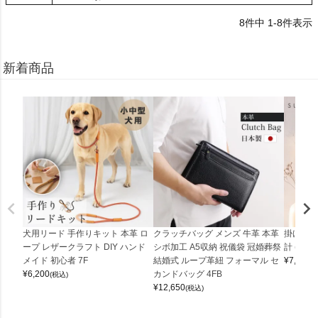
8
件中
1
-
8
件表示
新着商品
犬用リード 手作りキット 本革 ロ
クラッチバッグ メンズ 牛革 本革
掛け時計
ープ レザークラフト DIY ハンド
シボ加工 A5収納 祝儀袋 冠婚葬祭
計 (0900
メイド 初心者 7F
結婚式 ループ革紐 フォーマル セ
¥
7,150
(
¥
6,200
カンドバッグ 4FB
(税込)
¥
12,650
(税込)