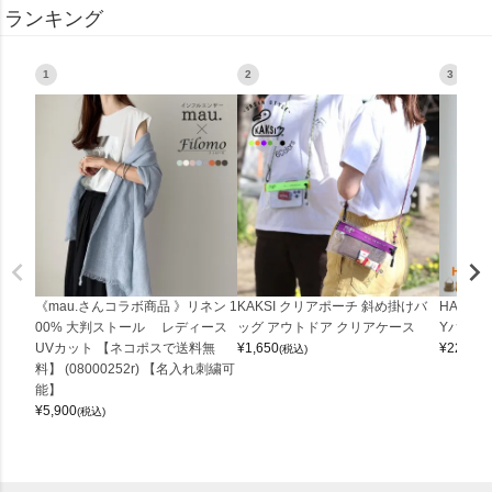
ランキング
1
2
3
《mau.さんコラボ商品 》リネン 1
KAKSI クリアポーチ 斜め掛けバ
HALEI
00% 大判ストール レディース
ッグ アウトドア クリアケース
Yバッグ 
UVカット 【ネコポスで送料無
¥
1,650
¥
22,000
(税込)
料】 (08000252r) 【名入れ刺繍可
能】
¥
5,900
(税込)