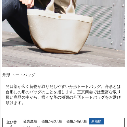
舟形 トートバッグ
開口部が広く荷物が取りだしやすい舟形トートバッグ。舟形とは
台形にの形のバッグのことを指します。三京商会では豊富な取り
扱い商品の中から、様々な革の種類の舟形トートバッグをお選び
頂けます。
優先度順
価格が安い順
価格が高い順
新着順
並び替
え