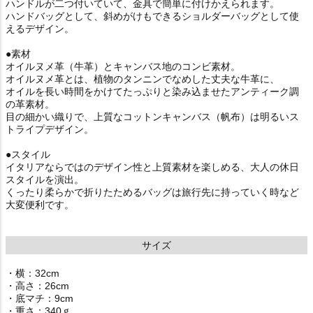
ハンドルが二つ付いていて、金具で簡単に付けかえられます。
ハンドバッグとして、斜めがけもできるショルダーバッグとして使
えるデザイン。
●素材
オイルヌメ革（牛革）とキャンバス地のコンビ素材。
オイルヌメ革とは、植物のタンニンでなめした丈夫な牛革に、
オイルを長い時間をかけてたっぷりと染み込ませたアンティーク調
の革素材。
目の細かい織りで、上質なコットンキャンバス（帆布）は明るいス
トライプデザイン。
●スタイル
イタリアならではのデザイン性と上質素材を楽しめる、大人の休日
スタイルを演出。
くったり柔らかで折りたためるバッグは旅行先に持っていく時など
大変便利です。
サイズ
・横：32cm
・高さ：26cm
・底マチ：9cm
・重さ：340ｇ