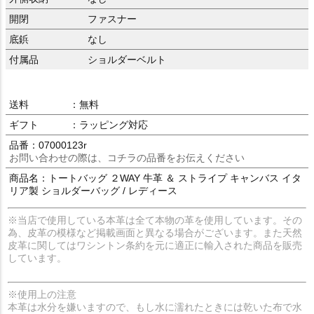
開閉
ファスナー
底鋲
なし
付属品
ショルダーベルト
送料
：無料
ギフト
：ラッピング対応
品番：07000123r
お問い合わせの際は、コチラの品番をお伝えください
商品名：トートバッグ ２WAY 牛革 ＆ ストライプ キャンバス イタ
リア製 ショルダーバッグ / レディース
※当店で使用している本革は全て本物の革を使用しています。その
為、皮革の模様など掲載画面と異なる場合がございます。また天然
皮革に関してはワシントン条約を元に適正に輸入された商品を販売
しています。
※使用上の注意
本革は水分を嫌いますので、もし水に濡れたときには乾いた布で水