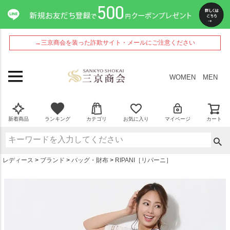
ペー
ジト
ップ
へ
→三京商会を装った詐欺サイト・メールにご注意ください
WOMEN
MEN
新着商品
ランキング
カテゴリ
お気に入り
マイページ
カート
レディース
ブランド
バッグ・財布
RIPANI［リパーニ］