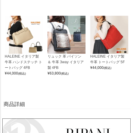
HALEINE イタリア製
リュック 革 パイソン
HALEINE イタリア製
牛革 ハンドステッチ ト
＆ 牛革 3way イタリア
牛革 トートバッグ 5F
ートバッグ 4FB
製 4FB
¥
44,000
(税込)
¥
44,000
¥
63,800
(税込)
(税込)
商品詳細