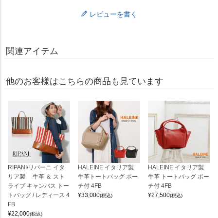
レビューを書く
関連アイテム
他のお客様はこちらの商品も見ています
RIPANI/リパーニ イタ
HALEINE イタリア製
HALEINE イタリア製
リア製 牛革 ＆ スト
牛革トートバッグ ポー
牛革 トートバッグ ポー
ライプ キャンバス トー
チ付 4FB
チ付 4FB
トバッグ / レディース 4
¥
33,000
¥
27,500
(税込)
(税込)
FB
¥
22,000
(税込)