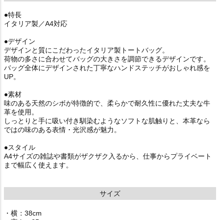
●特長
イタリア製／A4対応
●デザイン
デザインと質にこだわったイタリア製トートバッグ。
荷物の多さに合わせてバッグの大きさを調節できるデザインです。
バッグ全体にデザインされた丁寧なハンドステッチがおしゃれ感を
UP。
●素材
味のある天然のシボが特徴的で、柔らかで耐久性に優れた丈夫な牛
革を使用。
しっとりと手に吸い付き馴染むようなソフトな肌触りと、本革なら
ではの味のある表情・光沢感が魅力。
●スタイル
A4サイズの雑誌や書類がザクザク入るから、仕事からプライベート
まで幅広く使えます。
サイズ
・横：38cm