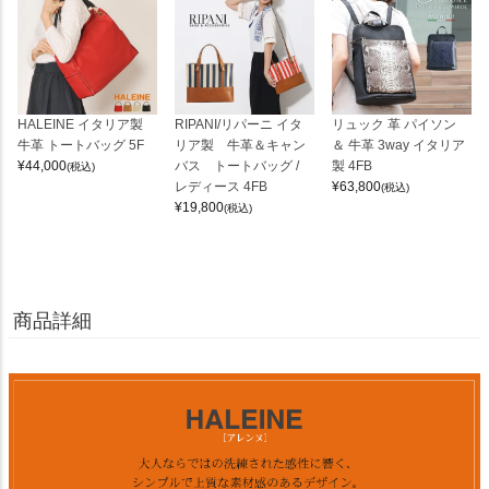
HALEINE イタリア製
RIPANI/リパーニ イタ
リュック 革 パイソン
牛革 トートバッグ 5F
リア製 牛革＆キャン
＆ 牛革 3way イタリア
¥
44,000
バス トートバッグ /
製 4FB
(税込)
レディース 4FB
¥
63,800
(税込)
¥
19,800
(税込)
商品詳細