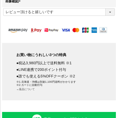
画像確認)
(
必
須
)
お買い物にうれしい3つの特典
●税込3,980円以上で送料無料 ※1
●LINE連携で200ポイント付与
●誰でも使える5%OFFクーポン ※2
※1.北海道・沖縄は別途1,100円送料がかかります
※2.カートに自動付与
→返品について