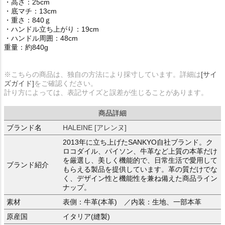
・高さ：25cm
・底マチ：13cm
・重さ：840ｇ
・ハンドル立ち上がり：19cm
・ハンドル周囲：48cm
重量：約840g
※こちらの商品は、独自の方法により採寸しています。詳細は
[サイ
ズガイド]
をご確認ください。
計り方によっては、表記サイズと誤差が生じることがあります。
商品詳細
ブランド名
HALEINE [アレンヌ]
2013年に立ち上げたSANKYO自社ブランド。ク
ロコダイル、パイソン、牛革など上質の本革だけ
を厳選し、美しく機能的で、日常生活で愛用して
ブランド紹介
もらえる製品を提供しています。革の質だけでな
く、デザイン性と機能性を兼ね備えた商品ライン
ナップ。
素材
表側：牛革(本革) ／内装：生地、一部本革
原産国
イタリア(縫製)