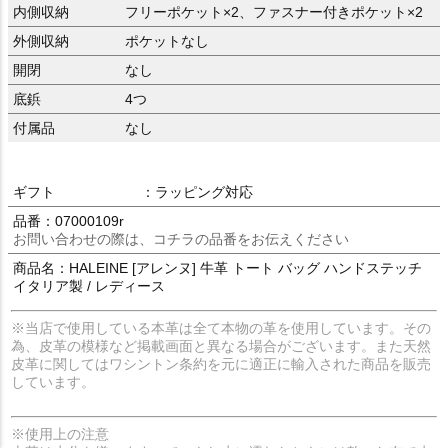
内側収納
フリーポケット×2、ファスナー付きポケット×2
外側収納
ポケットなし
開閉
なし
底鋲
4つ
付属品
なし
ギフト
：ラッピング対応
品番：07000109r
お問い合わせの際は、コチラの品番をお伝えください
商品名：HALEINE [アレンヌ] 牛革 トート バッグ ハンドステッチ
イタリア製 / レディース
※当店で使用している本革は全て本物の革を使用しています。その
為、皮革の模様など掲載画面と異なる場合がございます。また天然
皮革に関してはワシントン条約を元に適正に輸入された商品を販売
しています。
※使用上の注意