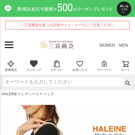
ペー
ジト
ップ
へ
→三京商会を装った詐欺サイト・メールにご注意ください
WOMEN
MEN
新着商品
ランキング
カテゴリ
お気に入り
マイページ
カート
HALEINE
レディース
バッグ