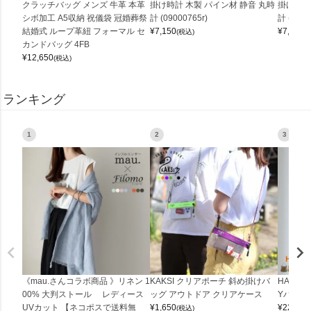
クラッチバッグ メンズ 牛革 本革
掛け時計 木製 パイン材 静音 丸時
掛け時計
シボ加工 A5収納 祝儀袋 冠婚葬祭
計 (09000765r)
計 (0900
結婚式 ループ革紐 フォーマル セ
¥
7,150
¥
7,150
(税込)
(
カンドバッグ 4FB
¥
12,650
(税込)
ランキング
1
2
3
《mau.さんコラボ商品 》リネン 1
KAKSI クリアポーチ 斜め掛けバ
HALEI
00% 大判ストール レディース
ッグ アウトドア クリアケース
Yバッグ 
UVカット 【ネコポスで送料無
¥
1,650
¥
22,000
(税込)