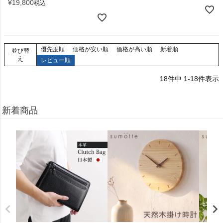
¥
19,800
税込
優先度順
価格が安い順
価格が高い順
新着順
並び替
え
レビュー順
18
件中
1
-
18
件表示
新着商品