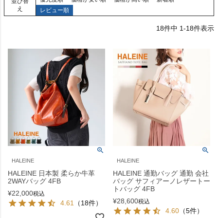
並び替
え
レビュー順
18
件中
1
-
18
件表示
HALEINE
HALEINE
HALEINE 日本製 柔らか牛革
HALEINE 通勤バッグ 通勤 会社
2WAYバッグ 4FB
バッグ サフィアーノレザートー
トバッグ 4FB
¥
22,000
税込
¥
28,600
税込
4.61
（18件）
4.60
（5件）