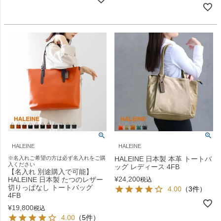
HALEINE
HALEINE
※名入れご希望の方は必ず名入れをご購
HALEINE 日本製 本革 トートバ
入ください
ッグ レディース 4FB
【名入れ 別途購入で可能】
¥
24,200
HALEINE 日本製 たつのレザー
税込
切りっぱなし トートバッグ
4.00
（3件）
4FB
¥
19,800
税込
4.00
（5件）