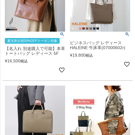
夏決算企画50%OFFクーポン対象
ビジネスバッグ レディース
HALEINE 牛床革(07000602r)
【名入れ 別途購入で可能】本革
トートバッグ レディース 5F
¥
19,800
税込
¥
16,500
税込