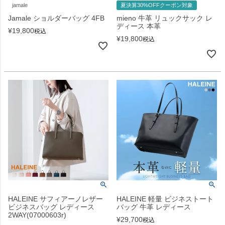
jamale
夏決算30%OFFクーポン対象
Jamale ショルダーバッグ 4FB
mieno 牛革 リュックサック レ
ディース 本革
¥
19,800
税込
¥
19,800
税込
HALEINE サフィアーノレザー
HALEINE 軽量 ビジネストート
ビジネスバッグ レディース
バッグ 牛革 レディース
2WAY(07000603r)
¥
29,700
税込