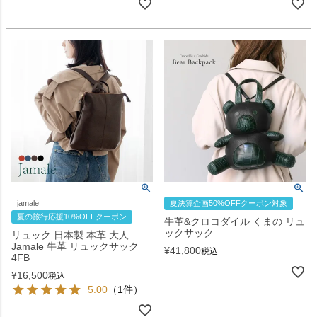
jamale
夏決算企画50%OFFクーポン対象
夏の旅行応援10%OFFクーポン
牛革&クロコダイル くまの リュ
ックサック
リュック 日本製 本革 大人
Jamale 牛革 リュックサック
¥
41,800
税込
4FB
¥
16,500
税込
5.00
（1件）