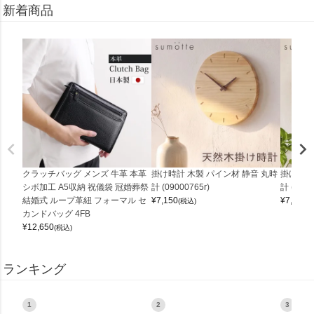
新着商品
クラッチバッグ メンズ 牛革 本革
掛け時計 木製 パイン材 静音 丸時
掛け時計
シボ加工 A5収納 祝儀袋 冠婚葬祭
計 (09000765r)
計 (0900
結婚式 ループ革紐 フォーマル セ
¥
7,150
¥
7,150
(税込)
(
カンドバッグ 4FB
¥
12,650
(税込)
ランキング
1
2
3