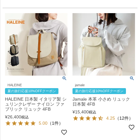
HALEINE
jamale
夏の旅行応援10%OFFクーポン
夏の旅行応援10%OFFクーポン
HALEINE 日本製 イタリア製 シ
Jamale 本革 小さめ リュック
ュリンクレザー ナイロン ファ
日本製 4FB
ブリック リュック 4FB
¥
15,400
税込
¥
26,400
税込
4.25
（12件）
5.00
（1件）