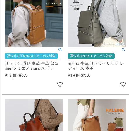
夏決算企画50%OFFクーポン対象
夏決算30%OFFクーポン対象
リュック 通勤 本革 牛革 薄型
mieno 牛革 リュックサック レ
mieno ミエノ spira スピラ
ディース 本革
¥
17,600
¥
19,800
税込
税込