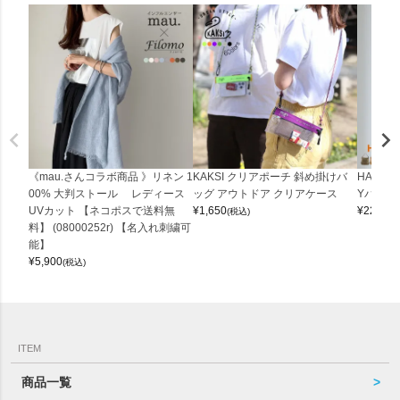
《mau.さんコラボ商品 》リネン 1
KAKSI クリアポーチ 斜め掛けバ
HALEI
00% 大判ストール レディース
ッグ アウトドア クリアケース
Yバッグ 
UVカット 【ネコポスで送料無
¥
1,650
¥
22,000
(税込)
料】 (08000252r) 【名入れ刺繍可
能】
¥
5,900
(税込)
ITEM
商品一覧