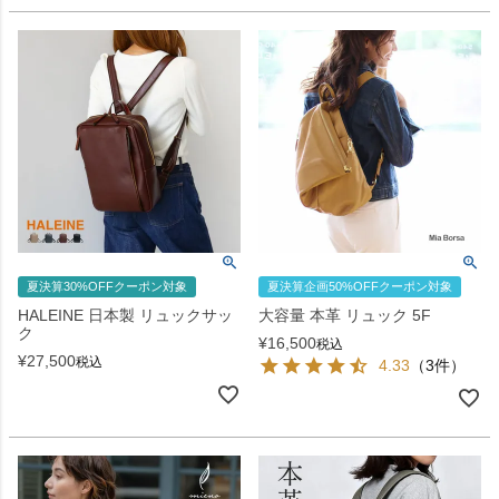
夏決算30%OFFクーポン対象
夏決算企画50%OFFクーポン対象
HALEINE 日本製 リュックサッ
大容量 本革 リュック 5F
ク
¥
16,500
税込
¥
27,500
税込
4.33
（3件）