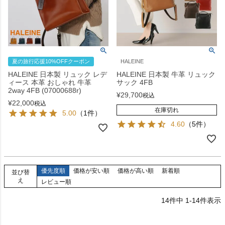
夏の旅行応援10%OFFクーポン
HALEINE
HALEINE 日本製 リュック レデ
HALEINE 日本製 牛革 リュック
ィース 本革 おしゃれ 牛革
サック 4FB
2way 4FB (07000688r)
¥
29,700
税込
¥
22,000
税込
在庫切れ
5.00
（1件）
4.60
（5件）
優先度順
価格が安い順
価格が高い順
新着順
並び替
え
レビュー順
14
件中
1
-
14
件表示