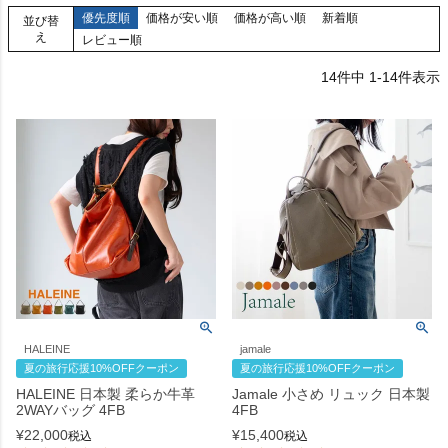
優先度順
価格が安い順
価格が高い順
新着順
並び替
え
レビュー順
14
件中
1
-
14
件表示
HALEINE
jamale
夏の旅行応援10%OFFクーポン
夏の旅行応援10%OFFクーポン
HALEINE 日本製 柔らか牛革
Jamale 小さめ リュック 日本製
2WAYバッグ 4FB
4FB
¥
22,000
¥
15,400
税込
税込