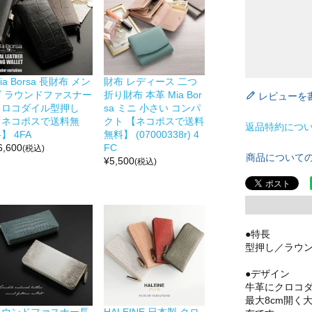
ia Borsa 長財布 メン
財布 レディース 二つ
ズ ラウンドファスナー
折り財布 本革 Mia Bor
レビューを
クロコダイル型押し
sa ミニ 小さい コンパ
【ネコポスで送料無
クト 【ネコポスで送料
返品特約につ
】 4FA
無料】 (07000338r) 4
6,600
FC
(税込)
商品について
¥
5,500
(税込)
●特長
型押し／ラウ
●デザイン
牛革にクロコ
最大8cm開く
ラウンドファスナー長
HALEINE 日本製 クロ