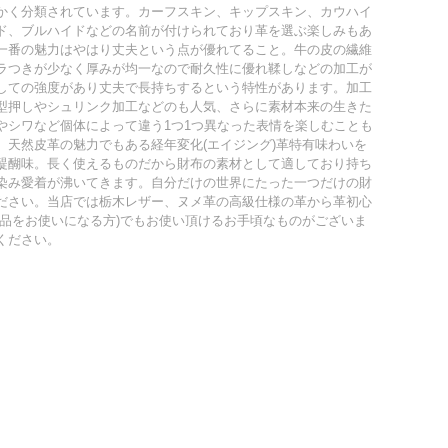
かく分類されています。カーフスキン、キップスキン、カウハイ
ド、ブルハイドなどの名前が付けられており革を選ぶ楽しみもあ
一番の魅力はやはり丈夫という点が優れてること。牛の皮の繊維
ラつきが少なく厚みが均一なので耐久性に優れ鞣しなどの加工が
しての強度があり丈夫で長持ちするという特性があります。加工
型押しやシュリンク加工などのも人気、さらに素材本来の生きた
やシワなど個体によって違う1つ1つ異なった表情を楽しむことも
、天然皮革の魅力でもある経年変化(エイジング)革特有味わいを
醍醐味。長く使えるものだから財布の素材として適しており持ち
染み愛着が沸いてきます。自分だけの世界にたった一つだけの財
ださい。当店では栃木レザー、ヌメ革の高級仕様の革から革初心
製品をお使いになる方)でもお使い頂けるお手頃なものがございま
ください。