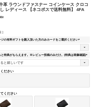
rsa 牛革 ラウンドファスナー コインケース クロコ
し レディース 【ネコポスで送料無料】 4FA
40r
 ]
ージの有料ギフトを購入頂いた方のみカードをご選択ください
(
必
須
ると特典がもらえます。※レビュー投稿のみだけ。(特典は画像確認)
)
(
必
須
てください
)
してください