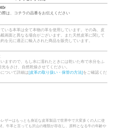
40r
の際は、コチラの品番をお伝えください
している本革は全て本物の革を使用しています。その為、皮
掲載画面と異なる場合がございます。また天然皮革に関して
条約を元に適正に輸入された商品を販売しています。
意
嫌いますので、もし水に濡れたときには乾いた布で水分をふ
日光をさけ、自然乾燥させてください。
いについて詳細は
[皮革の取り扱い・保管の方法]
をご確認くだ
アルレザーはもっとも身近な皮革製品で世界中で大変多くの人に使
材。牛革と言っても沢山の種類が存在し、原料となる牛の年齢や