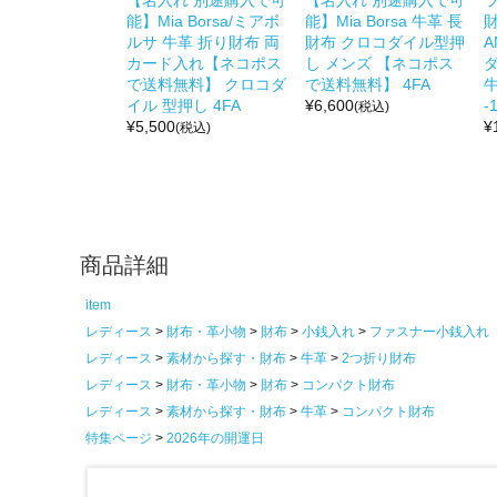
能】Mia Borsa/ミアボ
能】Mia Borsa 牛革 長
財
ルサ 牛革 折り財布 両
財布 クロコダイル型押
A
カード入れ【ネコポス
し メンズ 【ネコポス
で送料無料】 クロコダ
で送料無料】 4FA
牛
イル 型押し 4FA
¥
6,600
-1
(税込)
¥
5,500
¥
(税込)
商品詳細
item
レディース
財布・革小物
財布
小銭入れ
ファスナー小銭入れ
レディース
素材から探す・財布
牛革
2つ折り財布
レディース
財布・革小物
財布
コンパクト財布
レディース
素材から探す・財布
牛革
コンパクト財布
特集ページ
2026年の開運日