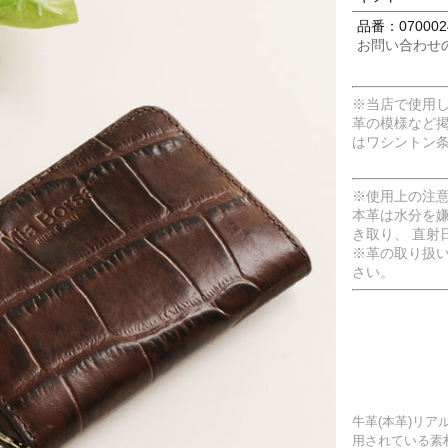
品番：070002
お問い合わせ
※当店で使用
革の模様など
はワシントン
※使用上の注
本革は水分を
き取り、 直射
※革の取り扱
さい。
牛革(本革)リ
用されている素