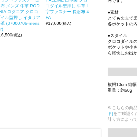
布です。
布 メンズ 牛革 ROD
コダイル型押し 牛革 L
NIA ロダニア クロコ
字ファスナー 長財布 4
●素材
ダイル型押し イタリア
FA
とても丈夫で
革 (07000706-mens
¥
17,600
各ポケットの
(税込)
r)
16,500
●スタイル
(税込)
クロコダイル
ポケットや小
ら軽快にお出
横幅10cm 縦幅
重量：約50g
※こちらの商
ド]
をご確認く
計り方によっ