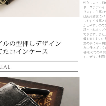
性別によって細
ド、ステアハイ
ります。牛革の
は組織密度にバ
しやすく皮革と
がしやすいので
証とされるキズ
できます。また
最も楽しむのも
主の手に年々馴
布に仕上げてく
者(初めての革
す。ぜひご利用