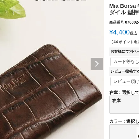
Mia Bo
ダイル 型押
商品番号
070002
¥
4,400
税込
[
44
ポイント進呈
お客様にて別ペ
レビュー投稿す
在庫
選択し
在庫
カラー
選択