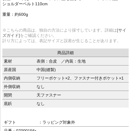
ショルダーベルト110cm
重量：約600g
※こちらの商品は、独自の方法により採寸しています。詳細は
[サイ
ズガイド]
をご確認ください。
計り方によっては、表記サイズと誤差が生じることがあります。
商品詳細
素材
表側：合皮 ／内装：生地
原産国
中国(縫製)
内側収納
フリーポケット×2、ファスナー付きポケット×1
外側収納
なし
開閉
天ファスナー
底鋲
なし
ギフト
：ラッピング対象外
品番：07000156r