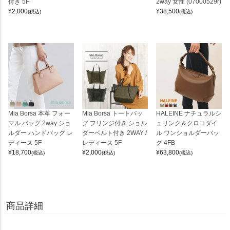
付き 5F
2way 女性 (07000529r)
¥
2,000
¥
38,500
(税込)
(税込)
Mia Borsa 本革 フォー
Mia Borsa トートバッ
HALEINE ナチュラルシ
マル バッグ 2way ショ
グ フリンジ付き ショル
ュリンク＆クロコダイ
ルダー ハンドバッグ レ
ダーベルト付き 2WAY /
ル ワンショルダーバッ
ディース 5F
レディース 5F
グ 4FB
¥
18,700
¥
2,000
¥
63,800
(税込)
(税込)
(税込)
商品詳細