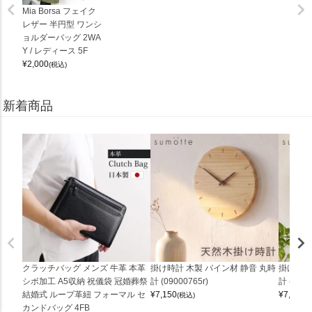
Mia Borsa フェイク
レザー 半円型 ワンシ
ョルダーバッグ 2WA
Y / レディース 5F
¥
2,000
(税込)
新着商品
クラッチバッグ メンズ 牛革 本革
掛け時計 木製 パイン材 静音 丸時
掛け時計
シボ加工 A5収納 祝儀袋 冠婚葬祭
計 (09000765r)
計 (0900
結婚式 ループ革紐 フォーマル セ
¥
7,150
¥
7,150
(税込)
(
カンドバッグ 4FB