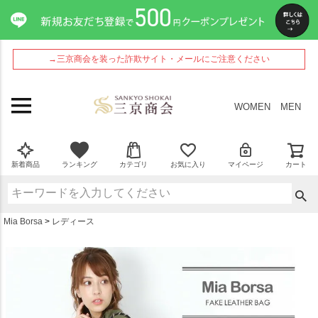
ペー
ジト
ップ
へ
→三京商会を装った詐欺サイト・メールにご注意ください
WOMEN
MEN
新着商品
ランキング
カテゴリ
お気に入り
マイページ
カート
Mia Borsa
レディース