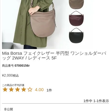
Mia Borsa フェイクレザー 半円型 ワンショルダーバ
ッグ 2WAY / レディース 5F
商品番号
07000156r
¥
2,000
税込
4.00
1
1
件中
1
-
1
件表示
非公開