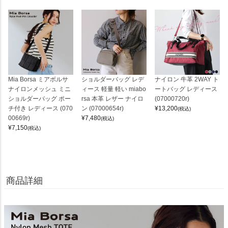
Mia Borsa ミアボルサ
ショルダーバッグ レデ
ナイロン 牛革 2WAY ト
ナイロンメッシュ ミニ
ィース 軽量 軽い miabo
ートバッグ レディース
ショルダーバッグ ポー
rsa 本革 レザー ナイロ
(07000720r)
チ付き レディース (070
ン (07000654r)
¥
13,200
(税込)
00669r)
¥
7,480
(税込)
¥
7,150
(税込)
商品詳細