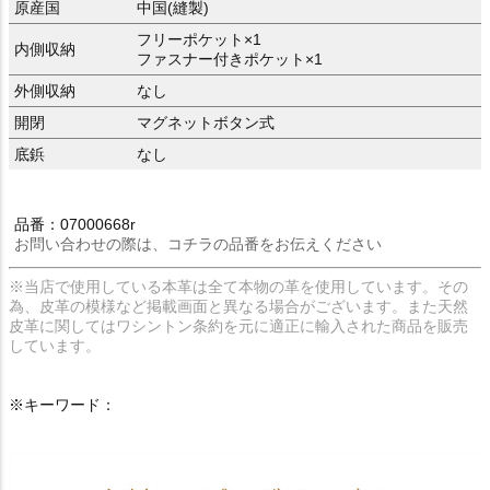
原産国
中国(縫製)
フリーポケット×1
内側収納
ファスナー付きポケット×1
外側収納
なし
開閉
マグネットボタン式
底鋲
なし
品番：07000668r
お問い合わせの際は、コチラの品番をお伝えください
※当店で使用している本革は全て本物の革を使用しています。その
為、皮革の模様など掲載画面と異なる場合がございます。また天然
皮革に関してはワシントン条約を元に適正に輸入された商品を販売
しています。
※キーワード：