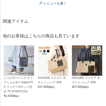
レビューを書く
関連アイテム
他のお客様はこちらの商品も見ています
ショルダーバッグ クリ
HALEINE スクエア ボ
HALEINE スクエア ボ
アショルダー Kaksi PV
ストン バッグ 4FB
ストン バッグ 4FB
C インナーポケット付
¥
27,500
¥
27,500
(税込)
(税込)
き 7F (07000713r)
¥
2,420
(税込)