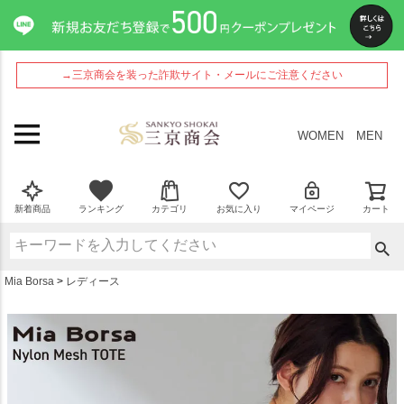
ペー
ジト
ップ
へ
→三京商会を装った詐欺サイト・メールにご注意ください
WOMEN
MEN
新着商品
ランキング
カテゴリ
お気に入り
マイページ
カート
Mia Borsa
レディース