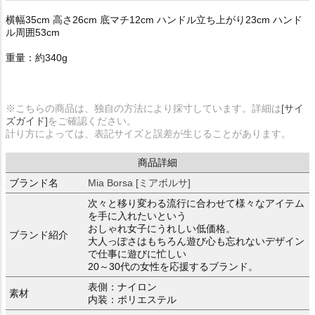
横幅35cm 高さ26cm 底マチ12cm ハンドル立ち上がり23cm ハンド
ル周囲53cm
重量：約340g
※こちらの商品は、独自の方法により採寸しています。詳細は
[サイ
ズガイド]
をご確認ください。
計り方によっては、表記サイズと誤差が生じることがあります。
商品詳細
ブランド名
Mia Borsa [ミアボルサ]
次々と移り変わる流行に合わせて様々なアイテム
を手に入れたいという
おしゃれ女子にうれしい低価格。
ブランド紹介
大人っぽさはもちろん遊び心も忘れないデザイン
で仕事に遊びに忙しい
20～30代の女性を応援するブランド。
表側：ナイロン
素材
内装：ポリエステル