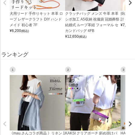
犬用リード 手作りキット 本革 ロ
クラッチバッグ メンズ 牛革 本革
掛け時計
ープ レザークラフト DIY ハンド
シボ加工 A5収納 祝儀袋 冠婚葬祭
計 (0900
メイド 初心者 7F
結婚式 ループ革紐 フォーマル セ
¥
7,150
(
¥
6,200
カンドバッグ 4FB
(税込)
¥
12,650
(税込)
ランキング
1
2
3
《mau.さんコラボ商品 》リネン 1
KAKSI クリアポーチ 斜め掛けバ
HALEI