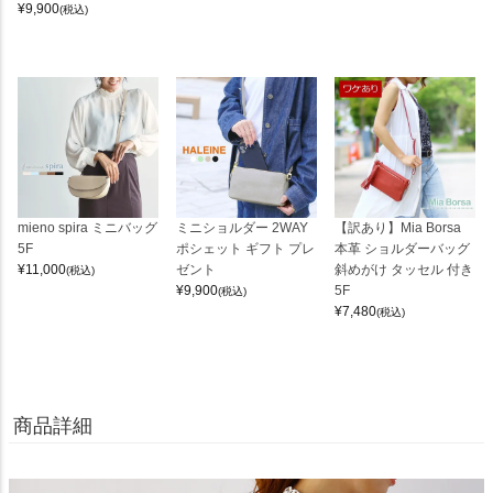
¥
9,900
(税込)
mieno spira ミニバッグ
ミニショルダー 2WAY
【訳あり】Mia Borsa
5F
ポシェット ギフト プレ
本革 ショルダーバッグ
¥
11,000
ゼント
斜めがけ タッセル 付き
(税込)
¥
9,900
5F
(税込)
¥
7,480
(税込)
商品詳細