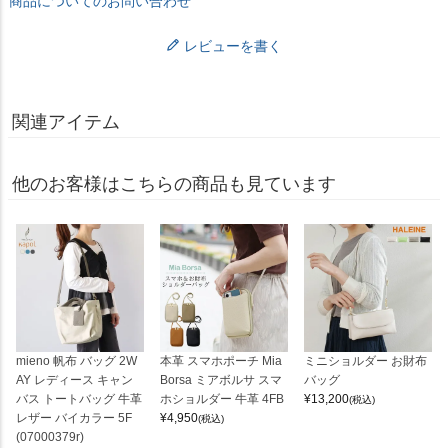
商品についてのお問い合わせ
レビューを書く
関連アイテム
他のお客様はこちらの商品も見ています
mieno 帆布 バッグ 2W
本革 スマホポーチ Mia
ミニショルダー お財布
AY レディース キャン
Borsa ミアボルサ スマ
バッグ
バス トートバッグ 牛革
ホショルダー 牛革 4FB
¥
13,200
(税込)
レザー バイカラー 5F
¥
4,950
(税込)
(07000379r)