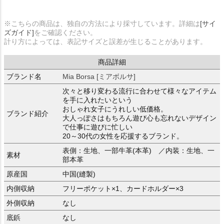
※こちらの商品は、独自の方法により採寸しています。詳細は
[サイ
ズガイド]
をご確認ください。
計り方によっては、表記サイズと誤差が生じることがあります。
商品詳細
ブランド名
Mia Borsa [ミアボルサ]
次々と移り変わる流行に合わせて様々なアイテム
を手に入れたいという
おしゃれ女子にうれしい低価格。
ブランド紹介
大人っぽさはもちろん遊び心も忘れないデザイン
で仕事に遊びに忙しい
20～30代の女性を応援するブランド。
表側：生地、一部牛革(本革) ／内装：生地、一
素材
部本革
原産国
中国(縫製)
内側収納
フリーポケット×1、カードホルダー×3
外側収納
なし
底鋲
なし