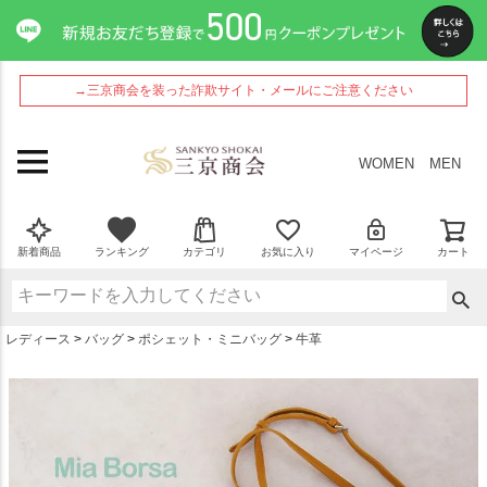
ペー
ジト
ップ
へ
→三京商会を装った詐欺サイト・メールにご注意ください
WOMEN
MEN
新着商品
ランキング
カテゴリ
お気に入り
マイページ
カート
レディース
バッグ
ポシェット・ミニバッグ
牛革