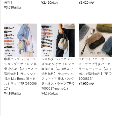
無料】
¥
2,420
¥
2,420
(税込)
(税込)
¥
3,630
(税込)
巾着バッグ レディース
ショルダーバッグ メン
ラビットファー ポーチ
ショルダー ナイロン 軽
ズ 斜めがけ ナイロン M
ストラップ付き バイカ
量 小さめ 【ネコポスで
ia Borsa 【ネコポスで
ラー レディース 【ネコ
送料無料】 サコッシュ
送料無料】 サコッシュ
ポスで送料無料】 7F (0
撥水 Mia Borsa 選べる
アウトドア 撥水 バッグ
1000815r)
ストラップ 7F (070006
選べるストラップ 7F (0
¥
4,950
(税込)
17r)
7000617-mens-1r)
¥
4,180
¥
4,180
(税込)
(税込)