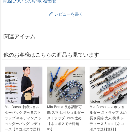
商品についてのお問い合わせ
レビューを書く
関連アイテム
他のお客様はこちらの商品も見ています
Mia Borsa 中綿ショル
Mia Borsa 長さ調節可
Mia Borsa スマホショ
ダーバッグ 選べるスト
能 スマホ用 ショルダー
ルダー ストラップ 太め
ラップ キルティング シ
ストラップ 8mm 太め
長さ調節 大人 携帯 レ
ョルダーバッグ レディ
【ネコポスで送料無
ディース 8mm 【ネコ
ース【ネコポスで送料
料】
ポスで送料無料】