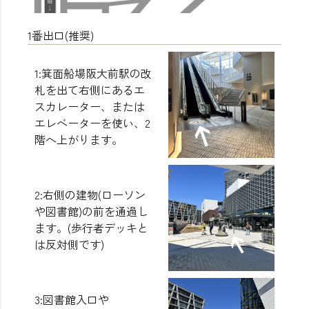
1番出口(推奨)
1:箕面船場阪大前駅の改
札を出て右側にあるエ
スカレーター、または
エレベーターを使い、2
階へ上がります。
2:右側の建物(ローソン
や図書館)の前を通過し
ます。(歩行者デッキと
は反対側です)
3:図書館入口や