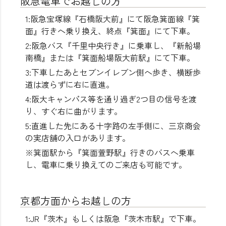
阪急電車でお越しの方
1:阪急宝塚線『石橋阪大前』にて阪急箕面線『箕
面』行きへ乗り換え、終点『箕面』にて下車。
2:阪急バス『千里中央行き』に乗車し、『新船場
南橋』または『箕面船場阪大前駅』にて下車。
3:下車したあとセブンイレブン側へ歩き、横断歩
道は渡らずに右に直進。
4:阪大キャンパス等を通り過ぎ2つ目の信号を渡
り、すぐ右に曲がります。
5:直進した先にある十字路の左手側に、三京商会
の実店舗の入口があります。
※箕面駅から『箕面萱野駅』行きのバスへ乗車
し、電車に乗り換えてのご来店も可能です。
京都方面からお越しの方
1:JR『茨木』もしくは阪急『茨木市駅』で下車。