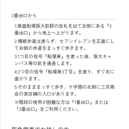
2番出口から
1:箕面船場阪大前駅の改札を出て左側にある『2
番出口』から地上へ上がります。
2:横断歩道は渡らず、セブンイレブンを正面にし
て右側の歩道をまっすぐ歩きます。
3:1つ目の信号『船場東』を渡った後、阪大キャ
ンパス等の前を通過します。
4:2つ目の信号『船場東3丁目』を渡り、すぐ右に
曲がります。
5:そのまままっすぐ歩き、十字路の左側に三京商
会の実店舗の入口があります。
※階段の使用が困難な方は『1番出口』または
『3番出口』をご利用ください。