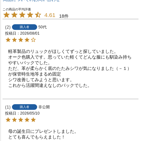
4.61
18
2
50代
購入者
投稿日
2026/08/01
軽革製品のリュックがほしくてずっと探していました。

オーク色購入です。思っていた軽くてどんな服にも馴染み持ち
やすいバックでした。

ただ、革が柔らかく底のたたみシワが気になりました（－１）
が保管時生地等まるめ固定

シワ改善してみようと思います。

これから活躍間違えなしのバックでした。
1
非公開
購入者
投稿日
2026/05/10
母の誕生日にプレゼントしました。

とても喜んでもらえました！