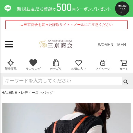
ペー
ジト
ップ
へ
→三京商会を装った詐欺サイト・メールにご注意ください
WOMEN
MEN
新着商品
ランキング
カテゴリ
お気に入り
マイページ
カート
HALEINE
レディース
バッグ