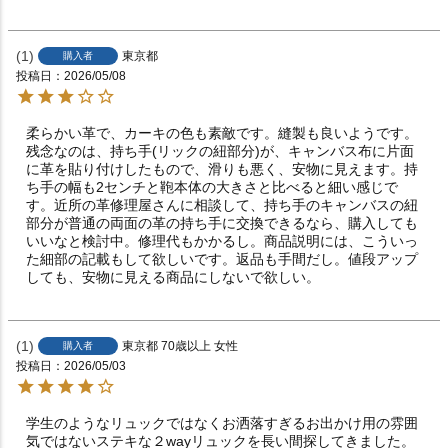
1
東京都
購入者
投稿日
2026/05/08
柔らかい革で、カーキの色も素敵です。縫製も良いようです。
残念なのは、持ち手(リックの紐部分)が、キャンバス布に片面
に革を貼り付けしたもので、滑りも悪く、安物に見えます。持
ち手の幅も2センチと鞄本体の大きさと比べると細い感じで
す。近所の革修理屋さんに相談して、持ち手のキャンバスの紐
部分が普通の両面の革の持ち手に交換できるなら、購入しても
いいなと検討中。修理代もかかるし。商品説明には、こういっ
た細部の記載もして欲しいです。返品も手間だし。値段アップ
しても、安物に見える商品にしないで欲しい。
1
東京都
70歳以上
女性
購入者
投稿日
2026/05/03
学生のようなリュックではなくお洒落すぎるお出かけ用の雰囲
気ではないステキな２wayリュックを長い間探してきました。