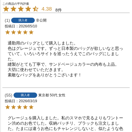
4.38
8
1
非公開
購入者
投稿日
2026/05/10
通勤用のバッグとして購入しました。

色はグレージュです。ずっと日本製のバッグが欲しいなと思っ
ていて、いろいろサイトを巡ったうえでこのバッグにしまし
た。

縫製がとても丁寧で、サンドベージュカラーの内布も上品。

大切に使わせていただきます。

素敵なバッグをありがとうございます！
55
東京都
50代
女性
購入者
投稿日
2026/03/19
グレージュを購入しました。私のスマホで見るよりもワントー
ン渋めのお色でした。収納バッチリ、ブラックも注文しまし
た。たまには違うお色にもチャレンジしないと、似たような色