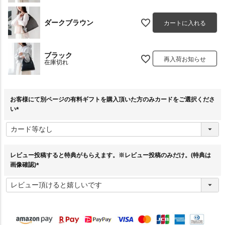
ダークブラウン
カートに入れる
ブラック
再入荷お知らせ
在庫切れ
お客様にて別ページの有料ギフトを購入頂いた方のみカードをご選択くださ
い
(
必
須
)
レビュー投稿すると特典がもらえます。※レビュー投稿のみだけ。(特典は
画像確認)
(
必
須
)