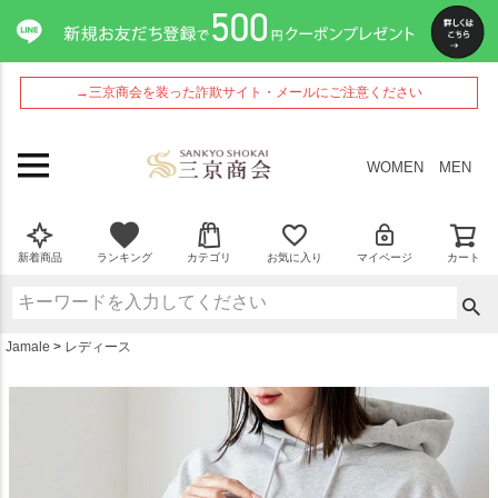
ペー
ジト
ップ
へ
→三京商会を装った詐欺サイト・メールにご注意ください
WOMEN
MEN
新着商品
ランキング
カテゴリ
お気に入り
マイページ
カート
Jamale
レディース