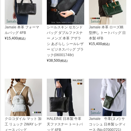
Jamale 本革 フォーマ
シールスキン セカンド
Jamale 本革 ローズ柄
ルバッグ 4FB
バッグ ダブルファスナ
型押し トートバッグ 日
¥
15,400
ー メンズ 本革 アザラ
本製 4FB
(税込)
シ あざらし シールレザ
¥
15,400
(税込)
ー ビジネスバッグ ブラ
ック(06001748r)
¥
38,500
(税込)
クロコダイル マット 加
HALEINE 日本製 牛革
Jamale 牛革(ヌメ) サ
工 リュック 2WAY レデ
天ファスナー トートバ
コッシュ 日本製 レディ
ィース バッグ
ッグ 4FB
ース (No.07000721)