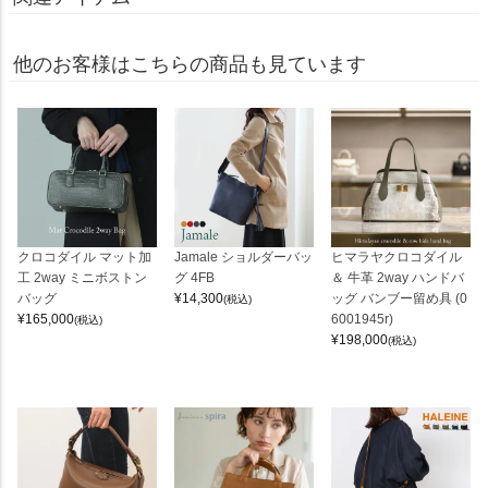
他のお客様はこちらの商品も見ています
クロコダイル マット加
Jamale ショルダーバッ
ヒマラヤクロコダイル
工 2way ミニボストン
グ 4FB
＆ 牛革 2way ハンドバ
バッグ
¥
14,300
ッグ バンブー留め具 (0
(税込)
¥
165,000
6001945r)
(税込)
¥
198,000
(税込)