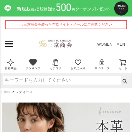
ペー
ジト
ップ
へ
→三京商会を装った詐欺サイト・メールにご注意ください
WOMEN
MEN
新着商品
ランキング
カテゴリ
お気に入り
マイページ
カート
mieno
レディース