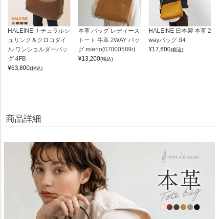
HALEINE ナチュラルシ
本革 バッグ レディース
HALEINE 日本製 本革 2
ュリンク＆クロコダイ
トート 牛革 2WAY バッ
wayバッグ B4
ル ワンショルダーバッ
グ mieno(07000589r)
¥
17,600
(税込)
グ 4FB
¥
13,200
(税込)
¥
63,800
(税込)
商品詳細