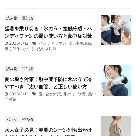
読み物
豆知識
猛暑を乗り切る！氷のう・接触冷感・ハ
ンディファンの賢い使い方と熱中症対策
2026/5/12
ハンディファン
,
夏
,
接触冷感
,
暑さ対策
,
氷のう
,
熱中症対策
読み物
豆知識
夏の暑さ対策！熱中症予防に氷のうで冷
やすべき「太い血管」と正しい使い方
2026/5/12
夏
,
暑さ対策
,
氷のう
,
氷嚢
,
熱中
症対策
バッグ
読み物
大人女子必見！春夏のシーン別お出かけ