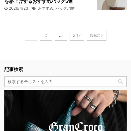
を格上げするおすすめバッグ5選
2026/4/23
おすすめ
,
バッグ
,
旅行
1
2
…
247
Next »
記事検索