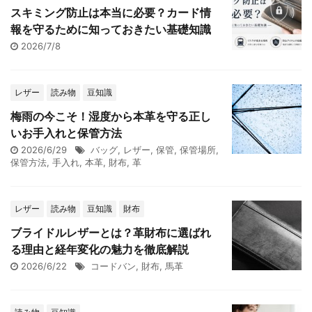
スキミング防止は本当に必要？カード情
報を守るために知っておきたい基礎知識
2026/7/8
レザー
読み物
豆知識
梅雨の今こそ！湿度から本革を守る正し
いお手入れと保管方法
2026/6/29
バッグ
,
レザー
,
保管
,
保管場所
,
保管方法
,
手入れ
,
本革
,
財布
,
革
レザー
読み物
豆知識
財布
ブライドルレザーとは？革財布に選ばれ
る理由と経年変化の魅力を徹底解説
2026/6/22
コードバン
,
財布
,
馬革