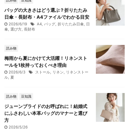
読み物
豆知識
バッグの大きさはどう選ぶ？折りたたみ
日傘・長財布・A4ファイルでわかる目安
2026/6/19
A4
,
バッグ
,
折りたたみ日傘
,
日
傘
,
選び方
,
長財布
読み物
梅雨から夏にかけて大活躍！リネンスト
ールを1枚持っておくべき理由
2026/6/3
ストール
,
リネン
,
リネンストー
ル
,
夏
読み物
豆知識
ジューンブライドのお呼ばれに！結婚式
にふさわしい本革バッグのマナーと選び
方
2026/5/26