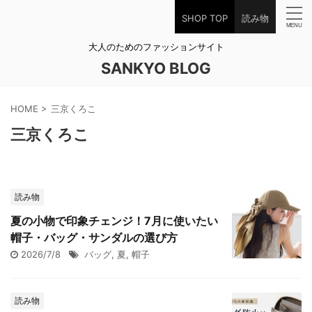
SHOP TOP
読み物
大人のためのファッションサイト
SANKYO BLOG
HOME
>
三京くろこ
三京くろこ
読み物
夏の小物で印象チェンジ！7月に使いたい
帽子・バッグ・サンダルの選び方
2026/7/8
バッグ
,
夏
,
帽子
読み物