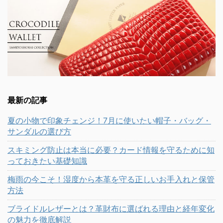
最新の記事
夏の小物で印象チェンジ！7月に使いたい帽子・バッグ・
サンダルの選び方
スキミング防止は本当に必要？カード情報を守るために知
っておきたい基礎知識
梅雨の今こそ！湿度から本革を守る正しいお手入れと保管
方法
ブライドルレザーとは？革財布に選ばれる理由と経年変化
の魅力を徹底解説