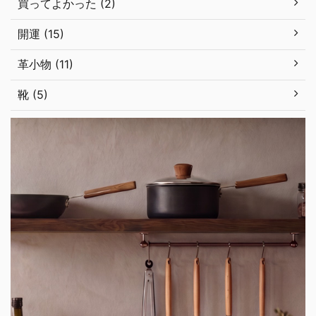
買ってよかった (2)
開運 (15)
革小物 (11)
靴 (5)