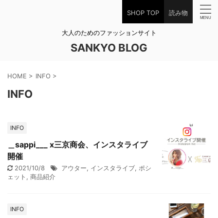
SHOP TOP
読み物
大人のためのファッションサイト
SANKYO BLOG
HOME
>
INFO
>
INFO
INFO
＿sappi___ x三京商会、インスタライブ
開催
2021/10/8
アウター
,
インスタライブ
,
ポシ
ェット
,
商品紹介
INFO