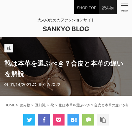
SHOP TOP
読み物
大人のためのファッションサイト
SANKYO BLOG
靴
靴は本革を選ぶべき？合皮と本革の違い
を解説
01/14/2021
09/22/2022
HOME
>
読み物
>
豆知識
>
靴
>
靴は本革を選ぶべき？合皮と本革の違いを解