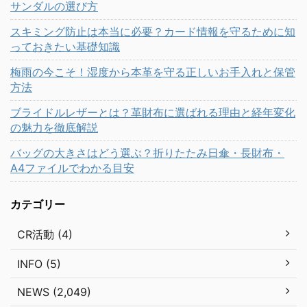
サンダルの選び方
スキミング防止は本当に必要？カード情報を守るために知
っておきたい基礎知識
梅雨の今こそ！湿度から本革を守る正しいお手入れと保管
方法
ブライドルレザーとは？革財布に選ばれる理由と経年変化
の魅力を徹底解説
バッグの大きさはどう選ぶ？折りたたみ日傘・長財布・
A4ファイルでわかる目安
カテゴリー
CR活動 (4)
INFO (5)
NEWS (2,049)