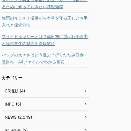
るために知っておきたい基礎知識
梅雨の今こそ！湿度から本革を守る正しいお手
入れと保管方法
ブライドルレザーとは？革財布に選ばれる理由
と経年変化の魅力を徹底解説
バッグの大きさはどう選ぶ？折りたたみ日傘・
長財布・A4ファイルでわかる目安
カテゴリー
CR活動 (4)
INFO (5)
NEWS (2,049)
SNS企画 (2)