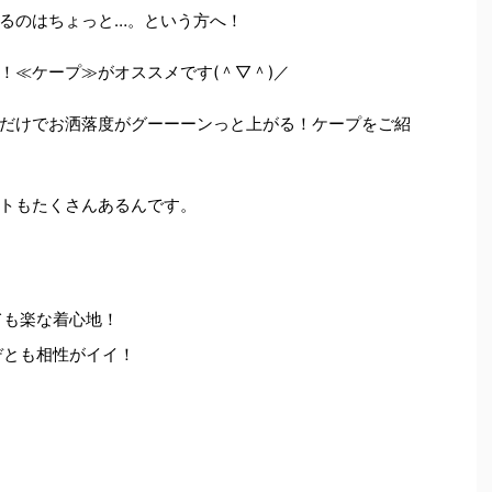
るのはちょっと…。という方へ！
！≪ケープ≫がオススメです(＾▽＾)／
だけでお洒落度がグーーーンっと上がる！ケープをご紹
トもたくさんあるんです。
ても楽な着心地！
デとも相性がイイ！
↑