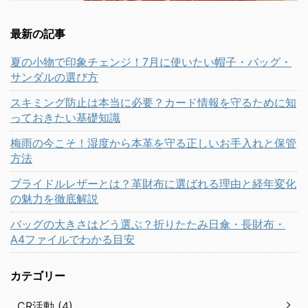
最新の記事
夏の小物で印象チェンジ！7月に使いたい帽子・バッグ・
サンダルの選び方
スキミング防止は本当に必要？カード情報を守るために知
っておきたい基礎知識
梅雨の今こそ！湿度から本革を守る正しいお手入れと保管
方法
ブライドルレザーとは？革財布に選ばれる理由と経年変化
の魅力を徹底解説
バッグの大きさはどう選ぶ？折りたたみ日傘・長財布・
A4ファイルでわかる目安
カテゴリー
CR活動 (4)