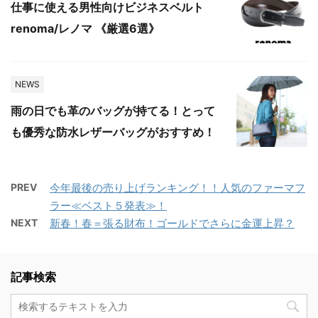
仕事に使える男性向けビジネスベルト
renoma/レノマ 《厳選6選》
NEWS
雨の日でも革のバッグが持てる！とって
も優秀な防水レザーバッグがおすすめ！
PREV
今年最後の売り上げランキング！！人気のファーマフ
ラー≪ベスト５発表≫！
NEXT
新春！春＝張る財布！ゴールドでさらに金運上昇？
記事検索