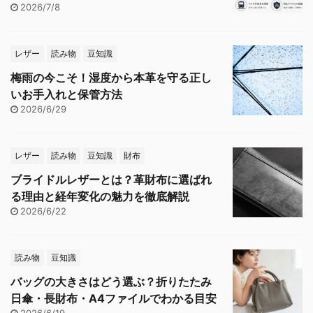
2026/7/8
レザー
読み物
豆知識
梅雨の今こそ！湿度から本革を守る正し
いお手入れと保管方法
2026/6/29
レザー
読み物
豆知識
財布
ブライドルレザーとは？革財布に選ばれ
る理由と経年変化の魅力を徹底解説
2026/6/22
読み物
豆知識
バッグの大きさはどう選ぶ？折りたたみ
日傘・長財布・A4ファイルでわかる目安
2026/6/19