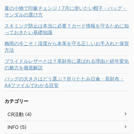
夏の小物で印象チェンジ！7月に使いたい帽子・バッグ・
サンダルの選び方
スキミング防止は本当に必要？カード情報を守るために知
っておきたい基礎知識
梅雨の今こそ！湿度から本革を守る正しいお手入れと保管
方法
ブライドルレザーとは？革財布に選ばれる理由と経年変化
の魅力を徹底解説
バッグの大きさはどう選ぶ？折りたたみ日傘・長財布・
A4ファイルでわかる目安
カテゴリー
CR活動 (4)
INFO (5)