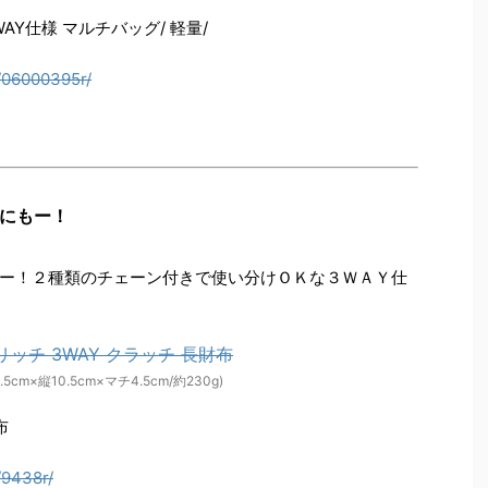
AY仕様 マルチバッグ/ 軽量/
/06000395r/
にもー！
ー！２種類のチェーン付きで使い分けＯＫな３ＷＡＹ仕
5cm×縦10.5cm×マチ4.5cm/約230g)
布
/9438r/