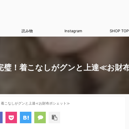
読み物
Instagram
SHOP TOP
完璧！着こなしがグンと上達≪お財
！着こなしがグンと上達≪お財布ポシェット≫