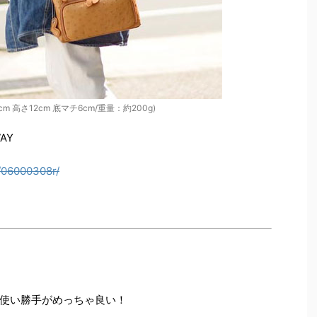
m 高さ12cm 底マチ6cm/重量：約200g)
AY
/06000308r/
使い勝手がめっちゃ良い！