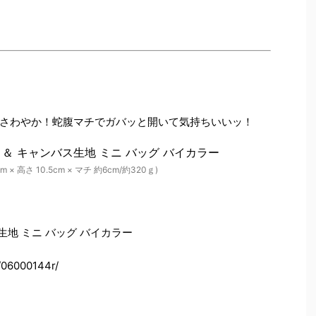
さわやか！蛇腹マチでガバッと開いて気持ちいいッ！
m × 高さ 10.5cm × マチ 約6cm/約320ｇ)
生地 ミニ バッグ バイカラー
/06000144r/