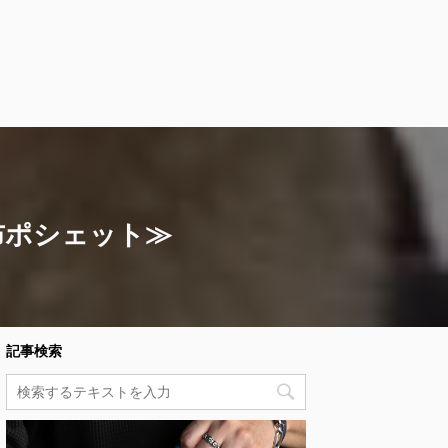
布ポシェット≫
記事検索