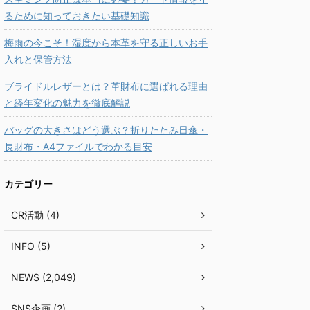
るために知っておきたい基礎知識
梅雨の今こそ！湿度から本革を守る正しいお手
入れと保管方法
ブライドルレザーとは？革財布に選ばれる理由
と経年変化の魅力を徹底解説
バッグの大きさはどう選ぶ？折りたたみ日傘・
長財布・A4ファイルでわかる目安
カテゴリー
CR活動 (4)
INFO (5)
NEWS (2,049)
SNS企画 (2)