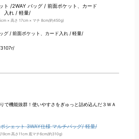
m × 高さ 17cm × マチ 8cm/約450g)
ッグ / 前面ポケット、カード入れ / 軽量/
/3107r/
りで機能抜群！使いやすさをぎゅっと詰め込んだ３ＷＡ
9cm 高さ11cm 底マチ6cm/約310g)