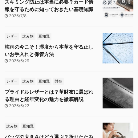
スキミング防止は本当に必要？カード情
報を守るために知っておきたい基礎知識
2026/7/8
レザー
読み物
豆知識
梅雨の今こそ！湿度から本革を守る正し
いお手入れと保管方法
2026/6/29
レザー
読み物
豆知識
財布
ブライドルレザーとは？革財布に選ばれ
る理由と経年変化の魅力を徹底解説
2026/6/22
読み物
豆知識
バッグの大きさはどう選ぶ？折りたたみ