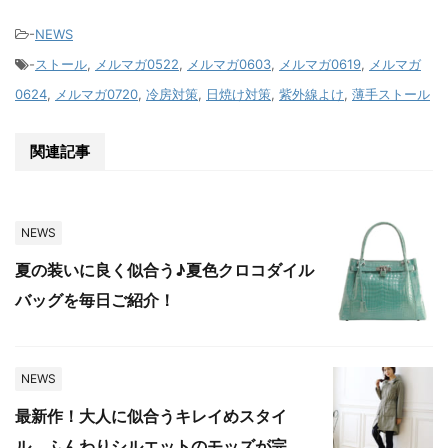
-
NEWS
-
ストール
,
メルマガ0522
,
メルマガ0603
,
メルマガ0619
,
メルマガ
0624
,
メルマガ0720
,
冷房対策
,
日焼け対策
,
紫外線よけ
,
薄手ストール
関連記事
NEWS
夏の装いに良く似合う♪夏色クロコダイル
バッグを毎日ご紹介！
NEWS
最新作！大人に似合うキレイめスタイ
ル。ふんわりシルエットのモッズが完