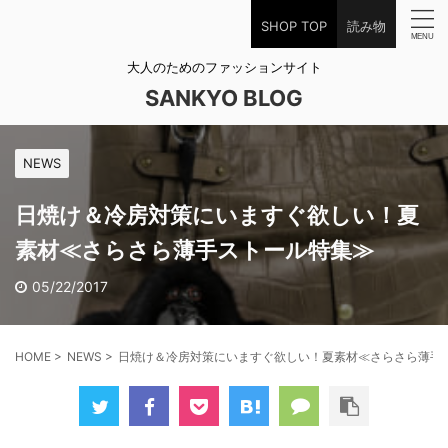
SHOP TOP
読み物
大人のためのファッションサイト
SANKYO BLOG
NEWS
日焼け＆冷房対策にいますぐ欲しい！夏
素材≪さらさら薄手ストール特集≫
05/22/2017
HOME
>
NEWS
>
日焼け＆冷房対策にいますぐ欲しい！夏素材≪さらさら薄手