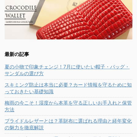
最新の記事
夏の小物で印象チェンジ！7月に使いたい帽子・バッグ・
サンダルの選び方
スキミング防止は本当に必要？カード情報を守るために知
っておきたい基礎知識
梅雨の今こそ！湿度から本革を守る正しいお手入れと保管
方法
ブライドルレザーとは？革財布に選ばれる理由と経年変化
の魅力を徹底解説