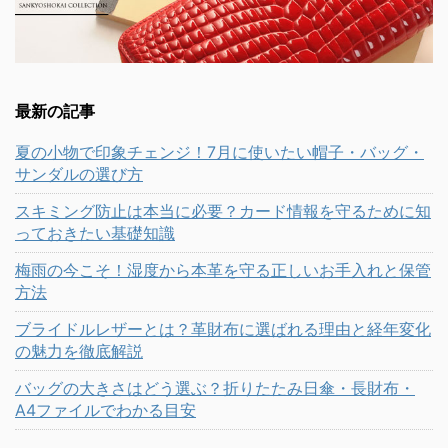
最新の記事
夏の小物で印象チェンジ！7月に使いたい帽子・バッグ・
サンダルの選び方
スキミング防止は本当に必要？カード情報を守るために知
っておきたい基礎知識
梅雨の今こそ！湿度から本革を守る正しいお手入れと保管
方法
ブライドルレザーとは？革財布に選ばれる理由と経年変化
の魅力を徹底解説
バッグの大きさはどう選ぶ？折りたたみ日傘・長財布・
A4ファイルでわかる目安