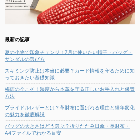
最新の記事
夏の小物で印象チェンジ！7月に使いたい帽子・バッグ・
サンダルの選び方
スキミング防止は本当に必要？カード情報を守るために知
っておきたい基礎知識
梅雨の今こそ！湿度から本革を守る正しいお手入れと保管
方法
ブライドルレザーとは？革財布に選ばれる理由と経年変化
の魅力を徹底解説
バッグの大きさはどう選ぶ？折りたたみ日傘・長財布・
A4ファイルでわかる目安