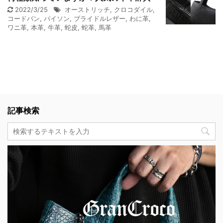
2022/3/25
オーストリッチ
,
クロコダイル
,
コードバン
,
パイソン
,
ブライドルレザー
,
わに革
,
ワニ革
,
本革
,
牛革
,
蛇皮
,
蛇革
,
馬革
記事検索