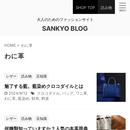
SHOP TOP
読み物
大人のためのファッションサイト
SANKYO BLOG
HOME
>
わに革
わに革
レザー
読み物
豆知識
魅了する藍。藍染めクロコダイルとは
2024/9/12
クロコダイル
,
バッグ
,
ワニ革
,
わに革
,
藍染め
,
財布
,
鰐皮
レザー
読み物
豆知識
何種類知っていますか？人気の本革辞典