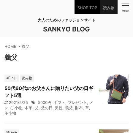
SHOP TOP
読み物
大人のためのファッションサイト
SANKYO BLOG
HOME
>
義父
義父
ギフト
読み物
50代60代のお父さんに贈りたい父の日ギ
フト5選
2021/5/25
5000円
,
ギフト
,
プレゼント
,
メ
ンズ
,
小物
,
本革
,
父
,
父の日
,
男性
,
義父
,
財布
,
革
,
革小物
読み物